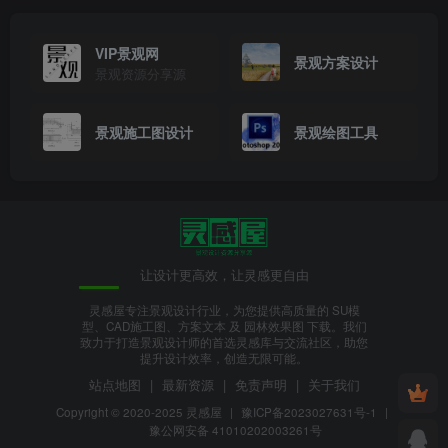
VIP景观网
景观方案设计
景观资源分享源
景观施工图设计
景观绘图工具
让设计更高效，让灵感更自由
灵感屋专注景观设计行业，为您提供高质量的 SU模
型、CAD施工图、方案文本 及 园林效果图 下载。我们
致力于打造景观设计师的首选灵感库与交流社区，助您
提升设计效率，创造无限可能。
站点地图
|
最新资源
|
免责声明
|
关于我们
Copyright © 2020-2025
灵感屋
|
豫ICP备2023027631号-1
|
豫公网安备 41010202003261号