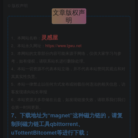
©
版权声明
文章版权声
明
灵感屋
1、本网站名称：
2、本站永久网址：
https://www.lgwu.net
3、本网站的文章部分内容可能来源于网络，仅供大家学习与参
考，如有侵权，请联系站长进行删除处理。
4、本站一切资源不代表本站立场，并不代表本站赞同其观点和对
其真实性负责。
5、本站一律禁止以任何方式发布或转载任何违法的相关信息，访
客发现请向站长举报
6、本站资源大多存储在云盘，如发现链接失效，请联系我们我们
会第一时间更新。
7、下载地址为“magnet”这种磁力链的，请复
现代铁艺围墙设计详图施工图
制到磁力链工具qbittorrent、
uTottentBitcomet等进行下载；