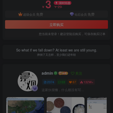
3
限时特惠
29
￥
￥
免费
免费
超级会员
钻石会员
立即购买
您当前未登录！建议登陆后购买，可保存购买订单
So what if we fall down? At least we are still young.
摔倒了又怎样，至少我们还年轻
admin
关注
2374
53
67
132W+
这家伙很懒，什么都没有写...