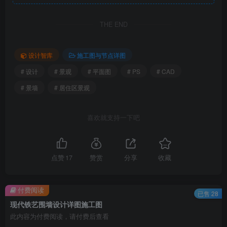
此处内容已隐藏，请付费后查看
THE END
设计智库
施工图与节点详图
# 设计
# 景观
# 平面图
# PS
# CAD
# 景墙
# 居住区景观
喜欢就支持一下吧
点赞
17
赞赏
分享
收藏
付费阅读
已售 28
现代铁艺围墙设计详图施工图
此内容为付费阅读，请付费后查看