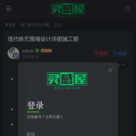
首页
施工图与节点详图
正文
现代铁艺围墙设计详图施工图
admin
关注
私信
3年前发布
0
369
17
文件格式：zip
文件大小：3.70MB
登录
文档类型：成套,总图,详图
没有账号？立即注册
项目类型：居住区景观,公园景观,广场景观
邮箱