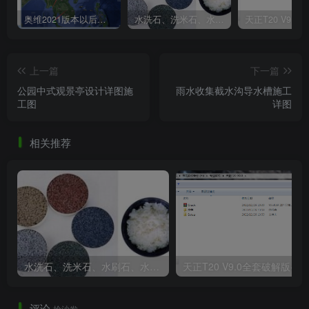
奥维2021版本以后不能用谷歌地图？最新解决办法苹果安卓电脑
水洗石、洗米石、水刷石、水磨石、胶粘石傻傻分不清楚
上一篇
下一篇
公园中式观景亭设计详图施
雨水收集截水沟导水槽施工
工图
详图
相关推荐
水洗石、洗米石、水刷石、水磨石、胶粘石傻傻分不清楚
天正T20 V9
评论
抢沙发