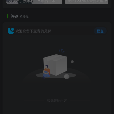
水洗石、洗米石、水刷石、水磨石、胶粘石傻傻分不清楚
天正T20 V9
评论
抢沙发
欢迎您留下宝贵的见解！
提交
桃花源特色小镇景观设计方案文本（附SU模型）
暂无评论内容
景观效果图