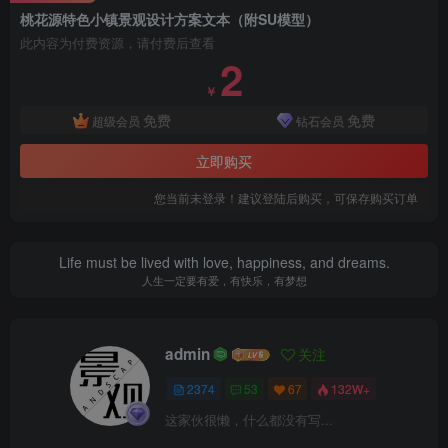
桃花源特色小镇景观设计方案文本（附SU模型）
此内容为付费资源，请付费后查看
2
￥
免费
免费
超级会员
钻石会员
立即购买
您当前未登录！建议登陆后购买，可保存购买订单
桃花源特色小镇景观设计方案文本（附SU模型）
Life must be lived with love, happiness, and dreams.
景观效果图
人生一定要有爱，有快乐，有梦想
admin
关注
2374
53
67
132W+
这家伙很懒，什么都没有写...