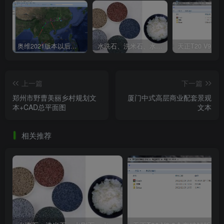
奥维2021版本以后不能用谷歌地图？最新解决办法苹果安卓电脑
水洗石、洗米石、水刷石、水磨石、胶粘石傻傻分不清楚
上一篇
下一篇
郑州市野曹美丽乡村规划文
厦门中式高层商业配套景观
本+CAD总平面图
文本
相关推荐
桃花源特色小镇景观设计方案文本（附SU模型）
景观鸟瞰图