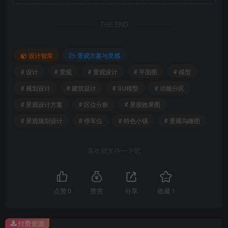
THE END
设计智库
景观方案与灵感
# 设计
# 景观
# 景观设计
# 平面图
# 模型
# 规划设计
# 建筑设计
# SU模型
# 功能分区
桃花源特色小镇景观设计方案文本（附SU模型）
# 景观设计方案
# 区位分析
# 景观效果图
# 景观规划设计
# 停车位
# 特色小镇
# 景观鸟瞰图
景观效果图
喜欢就支持一下吧
点赞
0
赞赏
分享
收藏
1
付费资源