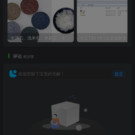
水洗石、洗米石、水刷石、水磨石、胶粘石傻傻分不清楚
天正T20 V9
评论
抢沙发
欢迎您留下宝贵的见解！
提交
周口淮阳伏羲文化公园实景图