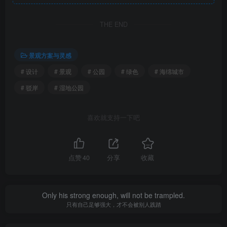
的“池”和“泽”景观。策略三，“巧用土方”，叠土为山，坎水为
池。后退湖岸取土扩大水面，掩埋建筑垃圾堆高地形，通过
THE END
土方平衡，营造池水与山丘相结合的立体游憩体验。策略
四，“多变容器”，基于宛丘的空间特点形成多变的空间容
景观方案与灵感
器。宛丘结合多功能草坡、嬉水浅滩、退台等形成27处园中
# 设计
# 景观
# 公园
# 绿色
# 海绵城市
园，并将伏羲文化、柳湖文化、名人文化、苏花园历史融入
# 驳岸
# 湿地公园
园内，实现古韵新生。在混沌中构建秩序，在秩序中感应混
沌和变化，是人类的伟大力量，而同样伟大而神秘的或许是
喜欢就支持一下吧
在秩序中感应混沌和变化。伏羲文化公园内“叠土为山，坎水
为池”的独特秩序，为游人提供链接远古与未来的神秘空间体
验，诠释一种全新的文化体验方式。
点赞
40
分享
收藏
Only his strong enough, will not be trampled.
只有自己足够强大，才不会被别人践踏