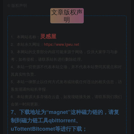
时营造大量亲水活动空间是设计面临的另一个核心挑战。设
©
版权声明
文章版权声
计旨在建设一个城湖过渡带的生态建设示范区，打破城、湖
明
边界，融合蓝绿。建成后的伏羲文化公园里，百姓可以与水
为友，与景对话，可再唱《陈风》“彼泽之陂，有蒲与荷，有
灵感屋
1、本网站名称：
蒲与蕳，有蒲菡萏，有美一人”。策略一，“绿色海绵”，打造
2、本站永久网址：
https://www.lgwu.net
龙湖与城市之间的生态缓冲带。降低公园整体标高，营造龙
3、本网站的文章部分内容可能来源于网络，仅供大家学习与参
湖边上的大海绵体系；一方面蓄纳场地及相邻城市地块雨
考，如有侵权，请联系站长进行删除处理。
水，另一方面局部利用光伏能源提排湖水进入海绵体系；经
4、本站一切资源不代表本站立场，并不代表本站赞同其观点和对
由湿地形成多个水净化单元，提供更安全的景观用水。
其真实性负责。
5、本站一律禁止以任何方式发布或转载任何违法的相关信息，访
策略二，“陈风植栽”，以《陈风》为文化基底的种植设
客发现请向站长举报
6、本站资源大多存储在云盘，如发现链接失效，请联系我们我们
计体系。乔木栽植多以成活率较高的乡土树木为主，减少养
会第一时间更新。
护成本较高的花灌木，风格自然轻松。树种以杨、柳、槐、
7、下载地址为“magnet”这种磁力链的，请复
椿本地乔木作为主体，辅以适生的乌桕、榉树、流苏等。公
制到磁力链工具qbittorrent、
园内的水生植被也再现了《陈风》中清水坑塘野生着蒲和荷
uTottentBitcomet等进行下载；