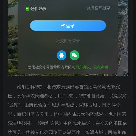
账号密码登录
记住登录
登录
社交账号登录
使用社交账号登录即表示同意
用户协议
、
隐私声明
淮阳古称“陈”，相传东夷族部落首领太昊伏羲氏都宛
丘，炎帝神农氏继都之，则曰“陈”，“陈”名自此始。龙湖又称
“城湖”，由历代修堤护城逐年形成，湖环古城，围堤14公
里，面积11平方公里，是中国内陆最大的环城湖，也是国家
级湿地公园。《诗经·陈风》中的城水描述，在今天的淮阳依
然可见。伏羲文化公园位于龙湖西岸，东望古城，西临龙都