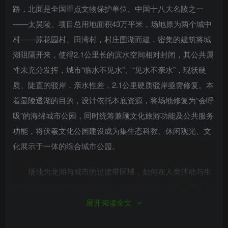
路，北面是全国重点文物保护单位、中国十八大名陵之一
——太昊陵。项目总用地面积43万平米，场地原为两个城中
村——苏花园村、田湾村，村庄围湖而建，密集的建筑将城
湖阻隔开来，使得2.1公里长的滨水空间相对封闭，其公共属
性未充分发挥，城市“临水不见水”、“见水不亲水”，现状硬
质、陡直的驳岸，亲水性差，2.1公里硬质驳岸亟需修复。本
着显陵透湖的目的，设计依托本底资源，将场地修复为“会呼
吸”的海绵城市公园，同时统筹兼顾文化旅游功能及公共服务
功能，将伏羲文化公园建设成为集生态科教、休闲观光、文
化展示于一体的综合城市公园。
场地为龙湖与城市的过渡带区域，如何在人类活动与生
态保护之间达到平衡是设计面临的核心挑战；另外，场地虽
濒临龙湖但滨湖水体能见度差，硬质陡岸，水环境退化，且
展开阅读全文
无开放的亲水体验空间，如何在实现龙湖水体生态提升的同