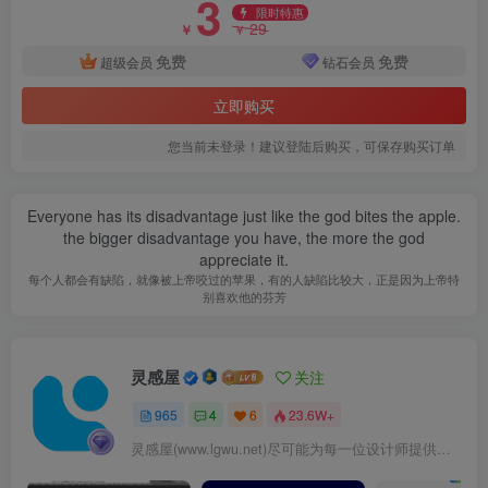
3
限时特惠
29
￥
￥
免费
免费
超级会员
钻石会员
立即购买
您当前未登录！建议登陆后购买，可保存购买订单
山顶观景步道.jpg
Everyone has its disadvantage just like the god bites the apple.
the bigger disadvantage you have, the more the god
appreciate it.
每个人都会有缺陷，就像被上帝咬过的苹果，有的人缺陷比较大，正是因为上帝特
别喜欢他的芬芳
灵感屋
关注
965
4
6
23.6W+
灵感屋(www.lgwu.net)尽可能为每一位设计师提供更全面、更精致、更具有创意感的设计素材。努力成为景观设计师展示实力和互相学习的优质网络资源发布平台。