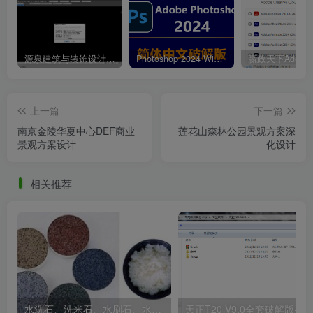
垂直崖壁公园.jpg
源泉建筑与装饰设计CAD插件工具箱（YQArch 6.7.4）
Photoshop 2024 Win|Mac 简体中文破解版安装包下载及安装教程
上一篇
下一篇
南京金陵华夏中心DEF商业
莲花山森林公园景观方案深
景观方案设计
化设计
相关推荐
岩石剧场.jpg
水洗石、洗米石、水刷石、水磨石、胶粘石傻傻分不清楚
天正T20 V9