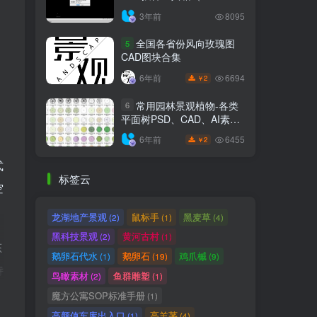
6.7.4）
3年前
8095
全国各省份风向玫瑰图
5
CAD图块合集
6694
6年前
2
￥
常用园林景观植物-各类
6
平面树PSD、CAD、AI素材
线稿
6455
6年前
2
￥
式
标签云
空
龙湖地产景观
鼠标手
黑麦草
(2)
(1)
(4)
黑科技景观
黄河古村
(2)
(1)
态
鹅卵石代水
鹅卵石
鸡爪槭
(1)
(19)
(9)
诗
鸟瞰素材
鱼群雕塑
(2)
(1)
能
魔方公寓SOP标准手册
(1)
动
高颜值车库出入口
高羊茅
(1)
(4)