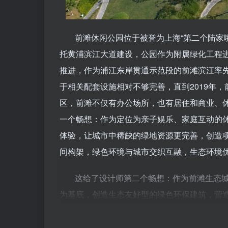
前滩休闲公园位于被誉为上海“第二个陆家嘴
托黄浦滨江大道建设，公园作为附属绿化工程进
推进，作为浦江东岸贯通示范段的前滩滨江率先
于相关配套设施相对不够完善，直到2019年
区，前滩不仅有办公场所，也有居住和商业、休
一个畅想：作为定位为亲子娱乐、家庭互动的
体验，让城市中稀缺的绿地资源更完善，创造
间构架，绿色环境与城市交织互融，生态环境
这给了设计师第二个畅想：作为前滩生态
为基底，创造生态友好型的绿色环保建筑，营
意和美感的可持续生活。原公园内功能单一：
满足市民对高品质居住、生活环境的需求。前