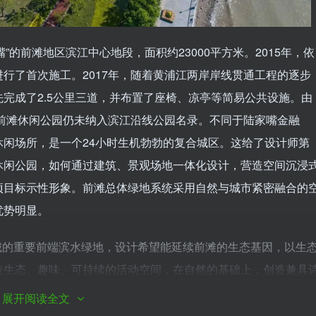
”的前滩地区滨江中心地段，面积约23000平方米。2015年，依
行了首次施工。2017年，随着黄浦江两岸岸线贯通工程的逐步
完成了2.5公里三道，并布置了座椅、凉亭等简易公共设施。由
，前滩休闲公园仍未纳入滨江沿线公园名录。不同于陆家嘴金融
闲场所，是一个24小时生机勃勃的复合城区。这给了设计师第
休闲公园，如何通过建筑、景观场地一体化设计，营造空间沉浸
项目标示性形象。前滩总体绿地系统采用自然与城市紧密融合的
优势明显。
城的重要前端滨水绿地，设计希望能延续前滩的生态基因，以生
造生态、趣味、可持续的活动空间，在自然的基础上，创造兼具
随着前滩地块的不断开发，公园原有单一、简单的休闲功能已不
展开阅读全文
滩地区建设基本完善，晚间与周末人流量巨大，场地现有公共活