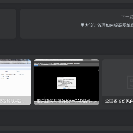
。设计考虑不同年龄儿童对空间的需求，将沙池分为低龄和大龄
安静地堆沙子、建城堡，而大龄活动区的孩子可以乘坐跷跷板，
下一
，人与场地的交互随之产生。考虑儿童使用舒适度以及粗粒沙子塑
甲方设计管理如何提高图纸
沙，并在两处沙坑间布置洗手池，让孩子在游玩后仍能愉快回家。
天正T20 V9.0全套破解版+破解补丁+安装教程
源泉建筑与装饰设计CAD插件工具箱（YQArch 6.7.4）