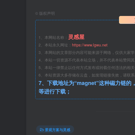
场地与配套服务设施匮乏，难以满足周边高密
©
版权声明
团设计。地被长势一般，局部出现大量露土情
要组成部分以及前滩临江一线展示面，现有景
灵感屋
不够紧密。
1、本网站名称：
2、本站永久网址：
https://www.lgwu.net
3、本网站的文章部分内容可能来源于网络，仅供大家
公园亮点项目稀缺，亟待升级。场地前身为
4、本站一切资源不代表本站立场，并不代表本站赞同
的高速开发让前滩地区变成了24小时的立体城
5、本站一律禁止以任何方式发布或转载任何违法的相
城的快速发展中仍能维系对旧时江滩的回忆，
6、本站资源大多存储在云盘，如发现链接失效，请联
出了“滩玩岛”的设计理念，江波拂动滩地，形
7、下载地址为“magnet”这种磁力链的，请复制到磁力链工具
等进行下载；
空间中自然穿梭，时而登高望远，时而探秘地
45公里最佳亲子目的地。传统情况下，建筑是
活动空间的组成部分，模糊建筑与景观的边界，
场景，打造主题鲜明的造梦空间。
景观方案与灵感