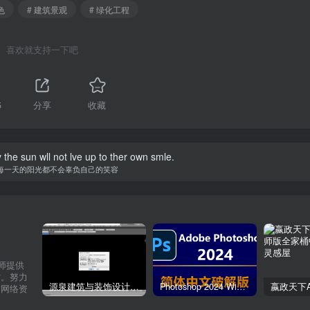
之间缺乏互动和围合感，难聚人气；景观用地成带状或点状，用地
色
# 建筑景观
# 绿化工程
能。建筑与景观之间相互独立，缺少互动。设计后的建筑呈聚落
出的中心硬质活动场地，聚集人气；建筑聚合的同时形成三块集
喜欢就支持一下吧
化体验。空间融合：利用各种灰空间作为室内外空间过渡，增强
染，营造室内外一体化感觉。交通融合：用坡道、楼梯联系建筑
5
分享
收藏
达性，形成高低起伏的游园体验。
，一方面弱化室内外边界(墙体），另一方面有利于观赏江景及
 the sun wll not lve up to ther own smle.
每一天的阳光都不会辜负自己的笑容
建筑形态运用流线型语言，与景观场地有机相融，创造建筑景观
地的不足，公园被要求融入亲子娱乐和家庭互动的功能。设计的
自由玩耍的感觉。于是，基于“滩玩岛”的设计理念，将场地分成
动等多种使用需求。在户外儿童活动区类型的选取上，不同于传
亲子提供一块基于场地本身独有属性而极富吸引力的活动场所。
计师提供
材。努力
源泉建筑与装饰设计CAD插件工具箱（YQArch 6.7.4）
Photoshop 2024 Win|Mac 简体中文破解版安装包下载及安装教程
质网络资
丽色彩有助于他们感知与理解，而幻想、创意和交往互动则在玩