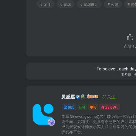
原场地狭长，3栋建筑一字式布局，彼此
# 设计
# 景观
# 景观设计
# 公园
# 绿
分散布置，单个面积小，难以开展多样化的功
布局，三栋建筑之间产生互动和围合感，围合
景观绿地，有利于主题景观的打造，创造多样
间融合感，利于室内外活动氛围相互渗透、感
点赞
1
景观，尽量减小室内外高差，增加建筑空间可
视线融合：建筑滨江面运用大面积玻璃幕墙
To beleve , each day
要坚信，
绿化景观，室内外氛围相互渗透。形态融合：
体化的集合体。为了弥补场地周边公共活动场
个关键驱动因素是与历史、自然的联系，并提供
灵感屋
关注
三大主题分区，满足不同年龄段儿童及家庭活
965
4
6
23.6W+
的以设施为主的儿童公园，设计师更倾向于为
灵感屋(www.lgwu.net)尽可能为每一位设
更全面、更精致、更具有创意感的设计素
成为景观设计师展示实力和互相学习的优
对于孩子来说，简单形状、开敞空间、亮
源发布平台。