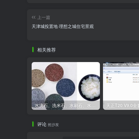
中自然发生。基于此，粉色沙滩由此应运而生
处活动区。低龄活动区的孩子可以在小池子里
上一篇
上时下，用“挖沙机”造型的互动设施嬉戏玩耍
天津城投置地·理想之城住宅景观
形能力较差，最终设计选取了40-60目的粉
相关推荐
水洗石、洗米石、水刷石、水磨石、胶粘石傻傻分不清楚
评论
抢沙发