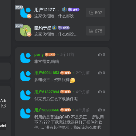
TOP5
用户12127023
式
507
这家伙很懒，什么都没有写...
中
TOP6
隐约于壁
空
275
这家伙很懒，什么都没有写...
与
pony
2个月前
0
非常需要,嘻嘻
用户60041853
2个月前
0
一
多谢楼主，资料很棒
一
用户61327894
4个月前
0
付完费后怎么下载插件呢
统
用户96983666
4个月前
0
我用的是普通的CAD 不是天正， 所以用
不了/??? 下载完让我选择打开插件的软
嬴政天下Adobe 2024大师版全家桶中文破解直装
PS精简版Adobe Photoshop Elements 2024破解版中文免序列号激活v24.0.0
如何安装源泉设计CAD插件(适用CAD2023)
件..... 没有其他提示，我应该怎么做呢
耍