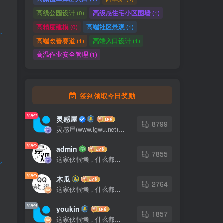
高线公园设计
高级感住宅小区围墙
(0)
(1)
组
高精度建模
高端社区景观
(0)
(1)
重
高端改善赛道
高端入口设计
(1)
(1)
合
高温作业安全管理
(1)
年
签到领取今日奖励
TOP1
灵感屋
提
8799
灵感屋(www.lgwu.net)尽可能为每一位设计师提供更全面、更精致、更具有创意感的设计素材。努力成为景观设计师展示实力和互相学习的优质网络资源发布平台。
TOP2
admin
江
7855
这家伙很懒，什么都没有写...
TOP3
木瓜
2764
这家伙很懒，什么都没有写...
TOP4
youkin
1857
这家伙很懒，什么都没有写...