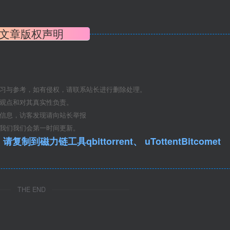
度的住宅人群使用需求。绿化无特色：公园植物品种单一，缺乏
况，绿化标准较低。缺少亮点特色：前滩休闲公园作为金色中环
文章版权声明
观设计不足以反应前滩整体定位和形象，且步行系统与贯通道结
学习与参考，如有侵权，请联系站长进行删除处理。
浦江边一处荒草丛生的滩地，周边村庄散立，农田遍布。近20
其观点和对其真实性负责。
市，也对原有绿地提出了功能和形象的更高诉求。设计希望在新
关信息，访客发现请向站长举报
让场地成为联系自然和城市功能区的情感纽带。基于此，设计师
系我们我们会第一时间更新。
成流动的基底；风浪卷起沙地，搭建自然起伏的地形；动物与人在
qbittorrent、 uTottentBitcomet
下，这里是以江滩自然元素为设计灵感的梦幻家园，也是上海滨
空间的主体，是明确的使用目的地。设计将建筑与景观同时作为
围绕三栋建筑，形成三大景观片区，塑造IP+沉浸式体验的多元
THE END