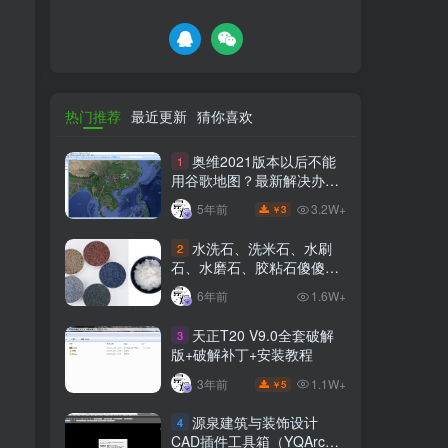
热门推荐
最近更新
猜你喜欢
奥维2021版本以后不能
1
用谷歌地图？最新解决办法
苹果安卓电脑
3.2W+
5年前
3
￥
水洗石、洗米石、水刷
2
石、水磨石、胶粘石傻傻分
不清楚
6年前
1.6W+
天正T20 V9.0全套破解
3
版+破解补丁+安装教程
1.1W+
3年前
5
￥
源泉建筑与装饰设计
4
CAD插件工具箱（YQArch