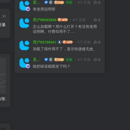
灵感屋
4个月前
0
作者
两
有使用说明呀
时
篇
用户96983666
4个月前
0
质量
怎么加载啊？用什么打开？有没有使用
说明啊。付费却用不了....
用户65199461
5个月前
0
加载了插件用不了，显示快捷键无效。
灵感屋
8个月前
0
作者
能把错误截图发下吗？
全国各省份风向玫瑰图CAD图块合集
常用园林景观植物-各类平面树PSD、CAD、AI素材线稿