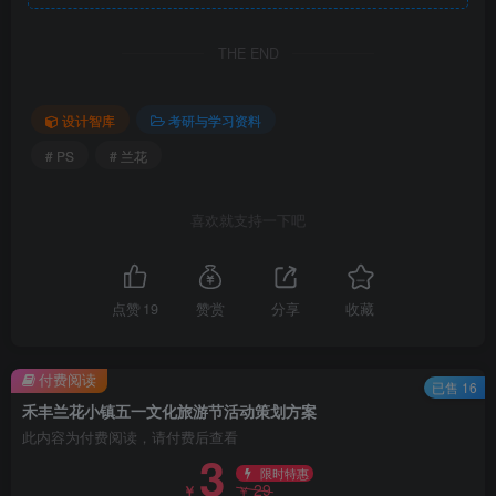
3、推广渠道.png
THE END
设计智库
考研与学习资料
# PS
# 兰花
喜欢就支持一下吧
点赞
19
赞赏
分享
收藏
4、活动话题打造.png
付费阅读
已售 16
禾丰兰花小镇五一文化旅游节活动策划方案
此内容为付费阅读，请付费后查看
3
限时特惠
29
￥
￥