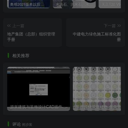
此处内容已隐藏，请付费后查看
奥维2021版本以后不能用谷歌地图？最新解决办法苹果安卓电脑
水洗石、洗米石、水刷石、水磨石、胶粘石傻傻分不清楚
上一篇
下一篇
地产集团（总部）组织管理
中建电力绿色施工标准化图
手册
册
相关推荐
源泉建筑与装饰设计CAD插件工具箱（YQArch 6.7.4）
常用园林景观植物-各类平面树PSD、CA
评论
抢沙发