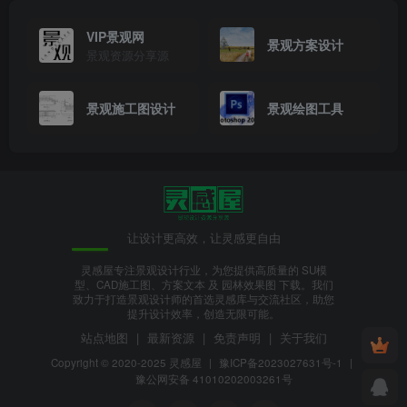
VIP景观网
景观方案设计
景观资源分享源
景观施工图设计
景观绘图工具
让设计更高效，让灵感更自由
灵感屋专注景观设计行业，为您提供高质量的 SU模
型、CAD施工图、方案文本 及 园林效果图 下载。我们
致力于打造景观设计师的首选灵感库与交流社区，助您
提升设计效率，创造无限可能。
站点地图
|
最新资源
|
免责声明
|
关于我们
Copyright © 2020-2025
灵感屋
|
豫ICP备2023027631号-1
|
豫公网安备 41010202003261号