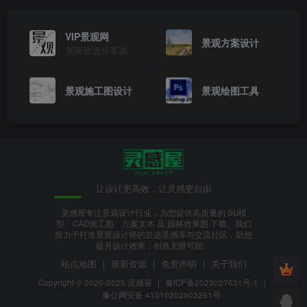
VIP景观网
景观方案设计
景观资源分享源
景观施工图设计
景观绘图工具
让设计更高效，让灵感更自由
灵感屋专注景观设计行业，为您提供高质量的 SU模
型、CAD施工图、方案文本 及 园林效果图 下载。我们
致力于打造景观设计师的首选灵感库与交流社区，助您
提升设计效率，创造无限可能。
站点地图
|
最新资源
|
免责声明
|
关于我们
Copyright © 2020-2025
灵感屋
|
豫ICP备2023027631号-1
|
豫公网安备 41010202003261号