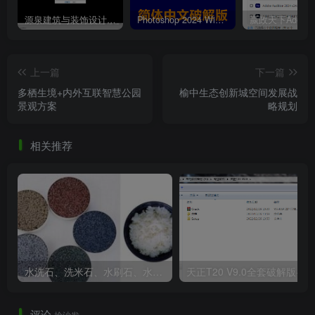
源泉建筑与装饰设计CAD插件工具箱（YQArch 6.7.4）
Photoshop 2024 Win|Mac 简体中文破解版安装包下载及安装教程
上一篇
下一篇
多栖生境+内外互联智慧公园
榆中生态创新城空间发展战
景观方案
略规划
相关推荐
水洗石、洗米石、水刷石、水磨石、胶粘石傻傻分不清楚
天正T20 V9
评论
抢沙发