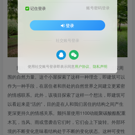
账号密码登录
记住登录
登录
社交账号登录
使用社交账号登录即表示同意
用户协议
、
隐私声明
颤抖之家是一个动态的“动物般”的结构，移动和适应周
围的自然力量。这个小屋探索了这样一种理念，即建筑可以
作为一种手段，在居住者和所处的自然世界之间建立更紧密
的情感联系。此外，该项目探索了这样一个想法，即建筑可
以看起来是“活的”，目的是在人和我们居住的结构之间产生
更深更持久的情感关系。颤抖屋使用1100动能聚碳酸酯配重
木瓦，当风、雨或雪袭击它们时，它们会上下旋转。外部环
境的不断变化意味着结构处于不断的变化状态。这种可变性