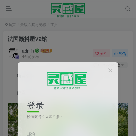
首页
景观方案与灵感
正文
法国颤抖屋V2馆
admin
关注
私信
4年前发布
0
202
13
项目名称：
法国
颤抖屋V2馆
位置：法国
登录
没有账号？立即注册
邮箱