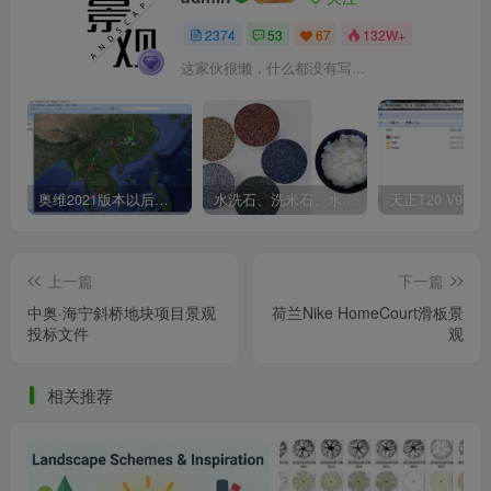
2374
53
67
132W+
这家伙很懒，什么都没有写...
奥维2021版本以后不能用谷歌地图？最新解决办法苹果安卓电脑
水洗石、洗米石、水刷石、水磨石、胶粘石傻傻分不清楚
法国颤抖屋V2馆实景图
上一篇
下一篇
中奥·海宁斜桥地块项目景观
荷兰Nike HomeCourt滑板景
投标文件
观
相关推荐