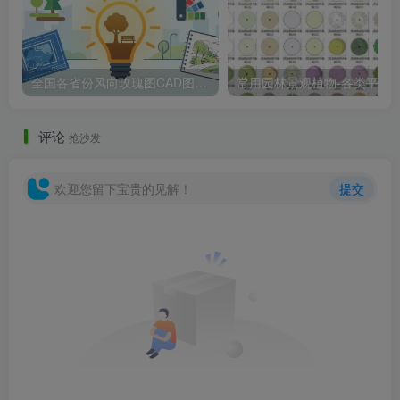
全国各省份风向玫瑰图CAD图块合集
常用园林景观植物-各类平面树PSD、CA
法国颤抖屋V2馆实景图
评论
抢沙发
欢迎您留下宝贵的见解！
提交