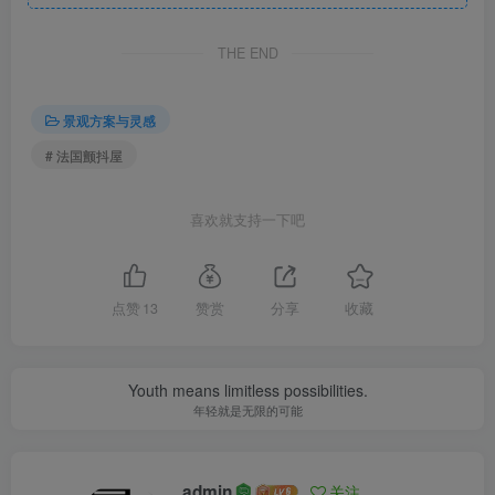
法国颤抖屋V2馆实景图
THE END
景观方案与灵感
# 法国颤抖屋
喜欢就支持一下吧
点赞
13
赞赏
分享
收藏
Youth means limitless possibilities.
法国颤抖屋V2馆实景图
年轻就是无限的可能
admin
关注