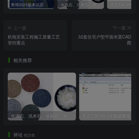
3.1.1 工厂、仓库、堆场、储罐区或民用建筑的
奥维2021版本以后不能用谷歌地图？最新解决办法苹果安卓电脑
水洗石、洗米石、水刷石、水磨石、胶粘石傻傻分不清楚
室外消防用水量
.png
上一篇
下一篇
机电安装工程施工质量工艺
32套住宅户型平面布置CAD
管控重点
图
相关推荐
3.2
市政消防给水设计流量
.png
水洗石、洗米石、水刷石、水磨石、胶粘石傻傻分不清楚
天正T20 V9
此处内容已隐藏，请付费后查看
评论
抢沙发