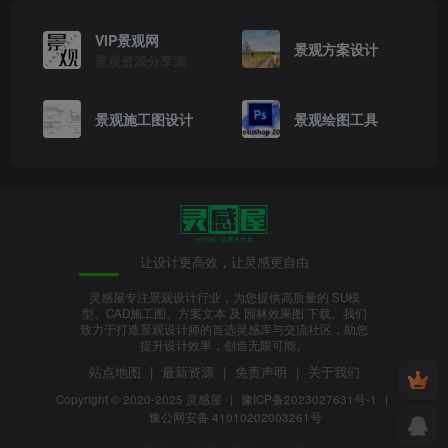
VIP景观网
景观方案设计
景观资源分享源
景观施工图设计
景观绘图工具
让设计更高效，让灵感更自由
灵感屋专注景观设计行业，为您提供高质量的 SU模
型、CAD施工图、方案文本 及 园林效果图 下载。我们
致力于打造景观设计师的首选灵感库与交流社区，助您
提升设计效率，创造无限可能。
站点地图
|
最新资源
|
免责声明
|
关于我们
Copyright © 2020-2025
灵感屋
|
豫ICP备2023027631号-1
|
豫公网安备 41010202003261号