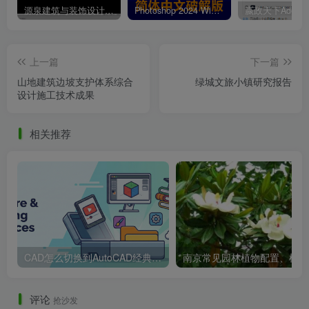
源泉建筑与装饰设计CAD插件工具箱（YQArch 6.7.4）
Photoshop 2024 Win|Mac 简体中文破解版安装包下载及安装教程
内支撑的拆除——爆破过程.png
上一篇
下一篇
山地建筑边坡支护体系综合
绿城文旅小镇研究报告
设计施工技术成果
相关推荐
CAD怎么切换到AutoCAD经典模式？三步设置完成
南
土方开挖——挖方方式的选择.png
评论
抢沙发