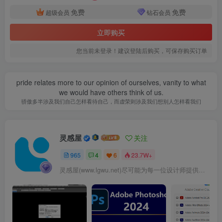
免费
免费
超级会员
钻石会员
立即购买
您当前未登录！建议登陆后购买，可保存购买订单
pride relates more to our opinion of ourselves, vanity to what
we would have others think of us.
混凝土内支撑施工——支撑施工工序.png
骄傲多半涉及我们自己怎样看待自己，而虚荣则涉及我们想别人怎样看我们
灵感屋
关注
965
4
6
23.7W+
灵感屋(www.lgwu.net)尽可能为每一位设计师提供更全面、更精致、更具有创意感的设计素材。努力成为景观设计师展示实力和互相学习的优质网络资源发布平台。