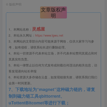
©
版权声明
文章版权声
明
软土地区超深基坑及超高层工程
施工技术交流
.png
灵感屋
1、本网站名称：
2、本站永久网址：
https://www.lgwu.net
3、本网站的文章部分内容可能来源于网络，仅供大家学习与参
考，如有侵权，请联系站长进行删除处理。
4、本站一切资源不代表本站立场，并不代表本站赞同其观点和对
其真实性负责。
5、本站一律禁止以任何方式发布或转载任何违法的相关信息，访
客发现请向站长举报
6、本站资源大多存储在云盘，如发现链接失效，请联系我们我们
会第一时间更新。
7、下载地址为“magnet”这种磁力链的，请复
制到磁力链工具qbittorrent、
uTottentBitcomet等进行下载；
槽钢支架.png