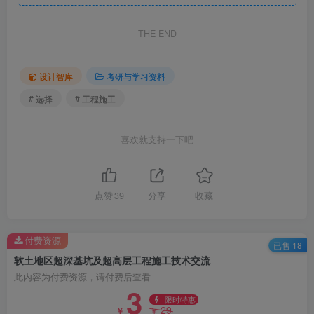
THE END
设计智库
考研与学习资料
# 选择
# 工程施工
喜欢就支持一下吧
点赞
39
分享
收藏
超高层施工技术–超高层混凝土泵送施工技术.png
付费资源
已售 18
软土地区超深基坑及超高层工程施工技术交流
此内容为付费资源，请付费后查看
3
限时特惠
29
￥
￥