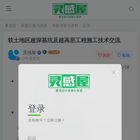
首页
景观方案与灵感
考研与学习资料
正文
软土地区超深基坑及超高层工程施工技术交流
灵感屋
关注
私信
3年前发布
0
228
39
文件格式：pdf
文件大小：45.35MB
登录
资料类型：技术培训,技术方案
没有账号？立即注册
本资料为
软土地区超深基坑
及
邮箱
超高层工程施工技术
交流
，PDF格式，共127页。