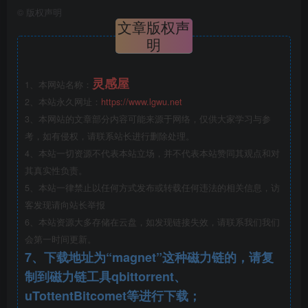
©
版权声明
文章版权声
④后场
明
⑤楼梯
灵感屋
1、本网站名称：
⑥电梯
2、本站永久网址：
https://www.lgwu.net
3、本网站的文章部分内容可能来源于网络，仅供大家学习与参
⑦客房区域
考，如有侵权，请联系站长进行删除处理。
4、本站一切资源不代表本站立场，并不代表本站赞同其观点和对
其真实性负责。
5、本站一律禁止以任何方式发布或转载任何违法的相关信息，访
客发现请向站长举报
6、本站资源大多存储在云盘，如发现链接失效，请联系我们我们
会第一时间更新。
7、下载地址为“magnet”这种磁力链的，请复
制到磁力链工具qbittorrent、
uTottentBitcomet等进行下载；