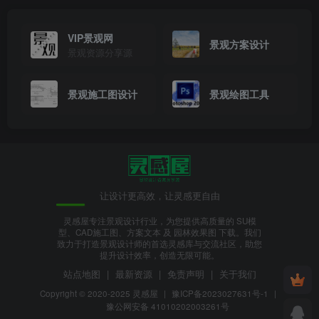
7、电梯设计.png
VIP景观网
景观方案设计
景观资源分享源
景观施工图设计
景观绘图工具
让设计更高效，让灵感更自由
灵感屋专注景观设计行业，为您提供高质量的 SU模
型、CAD施工图、方案文本 及 园林效果图 下载。我们
致力于打造景观设计师的首选灵感库与交流社区，助您
8、室内设计.png
提升设计效率，创造无限可能。
站点地图
|
最新资源
|
免责声明
|
关于我们
Copyright © 2020-2025
灵感屋
|
豫ICP备2023027631号-1
|
豫公网安备 41010202003261号