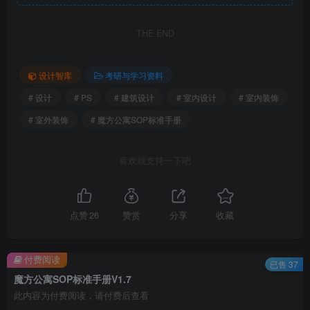
THE END
设计智库
考研与学习资料
1.png
# 设计
# PS
# 建筑设计
# 室内设计
# 室内装饰
# 室外装饰
# 魔方公寓SOP标准手册
喜欢就支持一下吧
点赞
26
赞赏
分享
收藏
付费阅读
已售 37
2、目录.png
魔方公寓SOP标准手册V1.7
此内容为付费阅读，请付费后查看