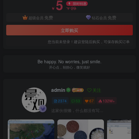
5
限时特惠
29
￥
￥
免费
免费
超级会员
钻石会员
立即购买
您当前未登录！建议登陆后购买，可保存购买订单
Be happy. No worries, just smile.
开心点，别担心，微笑就好
3、材料供应.png
admin
关注
2374
53
67
132W+
这家伙很懒，什么都没有写...