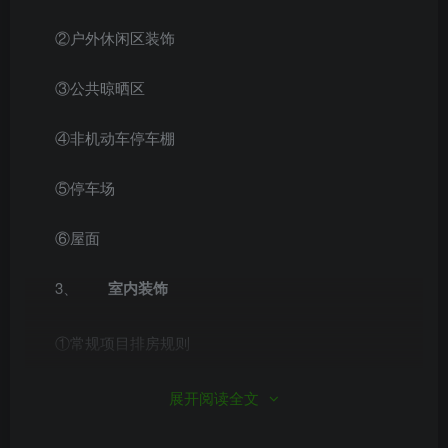
②户外休闲区装饰
③公共晾晒区
④非机动车停车棚
⑤停车场
⑥屋面
3、
室内装饰
①常规项目排房规则
②公共休闲区设计
展开阅读全文
③公共区域