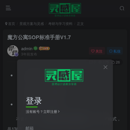
首页
景观方案与灵感
考研与学习资料
正文
魔方公寓SOP标准手册V1.7
admin
关注
私信
3年前发布
0
175
26
文件格式：pdf
文件大小：49.40MB
登录
资料类型：建筑设计
没有账号？立即注册
本资料为
魔方公寓SOP标准手册
V1.7，PDF格式，
邮箱
共138页。