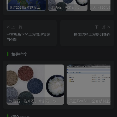
奥维2021版本以后不能用谷歌地图？最新解决办法苹果安卓电脑
水洗石、洗米石、水刷石、水磨石、胶粘石傻傻分不清楚
4、空调外机.png
上一篇
下一篇
甲方视角下的工程管理策划
砌体结构工程培训课件
与创新
相关推荐
5、休闲区设计.png
水洗石、洗米石、水刷石、水磨石、胶粘石傻傻分不清楚
天正T20 V9
评论
抢沙发