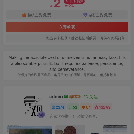
2
限时特惠
29
￥
￥
免费
免费
超级会员
钻石会员
立即购买
您当前未登录！建议登陆后购买，可保存购买订单
Making the absolute best of ourselves is not an easy task. It is
总平面图二
a pleasurable pursuit...but it requires patience, persistence,
and perseverance.
做最好的自己并不容易，这是很美好的愿望，需要耐心、坚持和毅力
admin
关注
2374
53
67
132W+
这家伙很懒，什么都没有写...