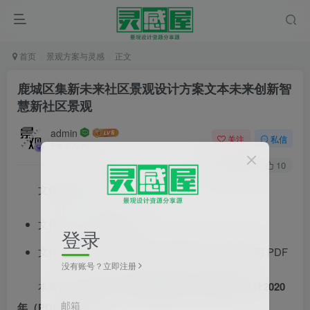
首页
景观方案与灵感
正文
鹿城区集新未来社区景观设计方案文本
未来创新智
慧新社区景观
admin
关注
私信
5年前发布
0
494
10
文件格式：pdf
文件大小：330.02MB
登录
文件参数：景观方案文本 现代风格 浙江 高档住宅 PDF
没有账号？立即注册
本资料是
[浙江]未来创新智慧新社区景观规划设计2020
邮箱
年（PDF+372页）