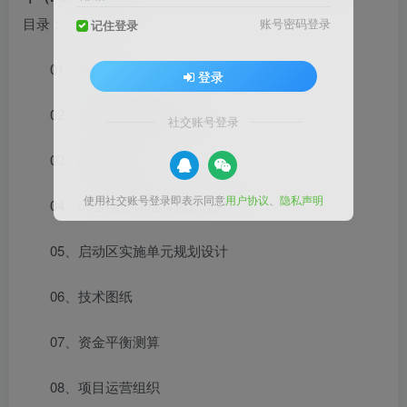
目录：
账号密码登录
记住登录
01、综述
登录
02、任务书及项目解读
社交账号登录
03、灵感与概念
使用社交账号登录即表示同意
用户协议
、
隐私声明
04、68公顷整体地块规划设计
05、启动区实施单元规划设计
06、技术图纸
07、资金平衡测算
08、项目运营组织