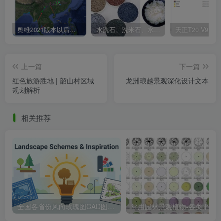
20公顷启动区鸟瞰图
奥维2021版本以后不能用谷歌地图？最新解决办法苹果安卓电脑
水洗石、洗米石、水刷石、水磨石、胶粘石傻傻分不清楚
上一篇
下一篇
红色旅游胜地 | 韶山村区域
龙洲琅越景观深化设计文本
规划解析
相关推荐
效果图01
全国各省份风向玫瑰图CAD图块合集
常用园林景观植物-各类平面树PSD、CA