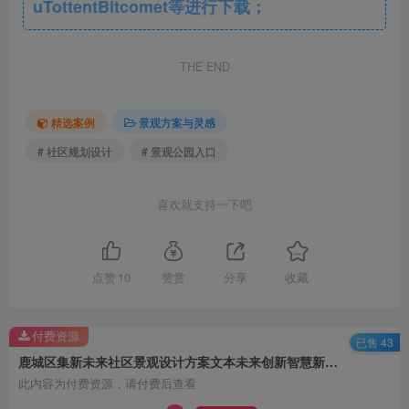
uTottentBitcomet等进行下载；
总平面图一
THE END
精选案例
景观方案与灵感
# 社区规划设计
# 景观公园入口
喜欢就支持一下吧
点赞
10
赞赏
分享
收藏
68公顷地块鸟瞰图
付费资源
已售 43
鹿城区集新未来社区景观设计方案文本未来创新智慧新社区景观
此内容为付费资源，请付费后查看