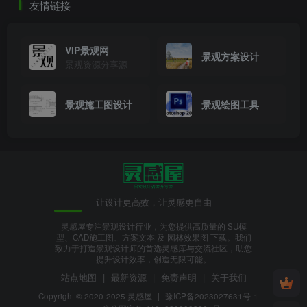
友情链接
VIP景观网
景观方案设计
景观资源分享源
景观施工图设计
景观绘图工具
让设计更高效，让灵感更自由
灵感屋专注景观设计行业，为您提供高质量的 SU模
型、CAD施工图、方案文本 及 园林效果图 下载。我们
致力于打造景观设计师的首选灵感库与交流社区，助您
提升设计效率，创造无限可能。
站点地图
|
最新资源
|
免责声明
|
关于我们
Copyright © 2020-2025
灵感屋
|
豫ICP备2023027631号-1
|