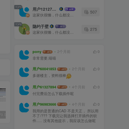
TOP5
用户12127023
507
这家伙很懒，什么都没有写...
TOP6
隐约于壁
275
这家伙很懒，什么都没有写...
pony
2个月前
0
非常需要,嘻嘻
用户60041853
2个月前
0
多谢楼主，资料很棒
用户61327894
4个月前
0
付完费后怎么下载插件呢
用户96983666
4个月前
0
我用的是普通的CAD 不是天正， 所以用
天正T20 V9.0全套破解版+破解补丁+安装教程
全国各省份风向玫瑰图CAD图块合集
户外防腐竹木、防腐木平台施工图画法详解
不了/??? 下载完让我选择打开插件的软
件..... 没有其他提示，我应该怎么做呢