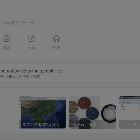
喜欢就支持一下吧
赞赏
分享
收藏
 and not by ideas that people live.
行动是根本，想法锦上添花
奥维2021版本以后不能用谷歌地图？最新解决办法苹果安卓电脑
水洗石、洗米石、水刷石、水磨石、胶粘石傻傻分不清楚