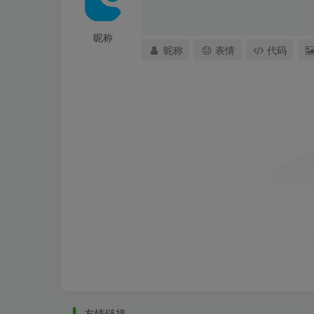
昵称
昵称
表情
代码
03 平行曲线路径
曲率平缓，与河岸线关系很协调
友情链接