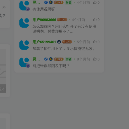
灵感屋
4个月前
0
作者
篇
有使用说明呀
镇？
用户96983666
4个月前
0
怎么加载啊？用什么打开？有没有使用
说明啊。付费却用不了....
用户65199461
5个月前
0
加载了插件用不了，显示快捷键无效。
灵感屋
8个月前
0
作者
能把错误截图发下吗？
全国常用植物苗木表（华中、西南、华南、华东，东北）
南京常见园林植物配置、植物的选择与搭配