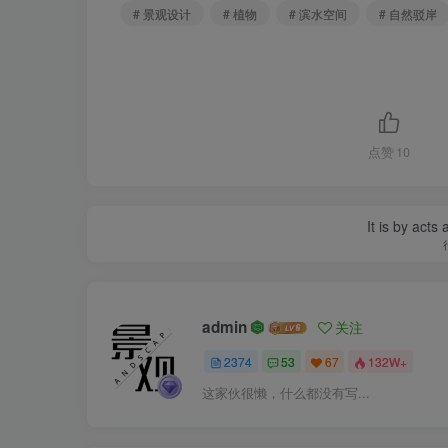
# 景观设计
# 植物
# 滨水空间
# 自然驳岸
点赞
10
It is by acts
admin
关注
2374
53
67
132W+
这家伙很懒，什么都没有写...