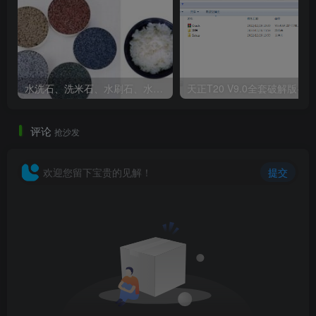
在方案期间进行了多稿不同形式的推敲演变。根据两座建筑
入口距离，优化17度开口的路径，自然嵌入流动感的山丘，
以线条与色块的交织划分空间并组织人行动线。
水洗石、洗米石、水刷石、水磨石、胶粘石傻傻分不清楚
天正T20 V9
流淌于自然的水幕
动静结合的水景映照建筑的光影、投射波动的水纹增添
评论
抢沙发
空间的节奏感，从而感染人们的精神世界与另一层维度的体
验。南入口广场作为企业形象展示面，同时担当集散来自公
欢迎您留下宝贵的见解！
提交
园人群的功能。以活力衔接内外，引导人群汇聚。