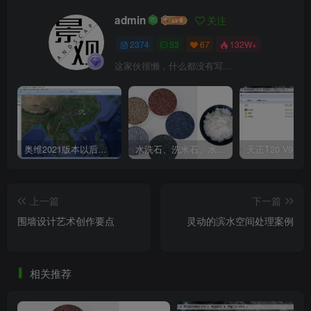
admin
关注
2374
53
67
132W+
这家伙很懒，什么都没有写...
奥维2021版本以后不能用谷歌地图？最新解决办法苹果安卓电脑
水洗石、洗米石、水刷石、水磨石、胶粘石傻傻分不清楚
上一篇
下一篇
围墙设计艺术创作要点
灵动的滨水空间处理案例
相关推荐
依据商公及公共使用人群活动路径研究交通流线，设计团队