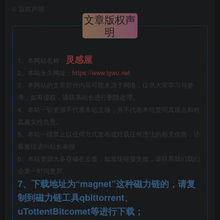
©
版权声明
文章版权声
明
灵感屋
1、本网站名称：
2、本站永久网址：
https://www.lgwu.net
3、本网站的文章部分内容可能来源于网络，仅供大家学习与参
考，如有侵权，请联系站长进行删除处理。
4、本站一切资源不代表本站立场，并不代表本站赞同其观点和对
场地如何规划才能回应政府诉求的通达开放城市中轴线以及
其真实性负责。
5、本站一律禁止以任何方式发布或转载任何违法的相关信息，访
35%高绿地率与地铁荷载受限所带来的的挑战？
客发现请向站长举报
6、本站资源大多存储在云盘，如发现链接失效，请联系我们我们
会第一时间更新。
景观如何呼应建筑极致的灵感曲线从而达到传递无限极
7、下载地址为“magnet”这种磁力链的，请复
全球总部的影响力与企业文化的效用？
制到磁力链工具qbittorrent、
结合场地功能，从概念初期到方案呈现延续了扎哈式独特
uTottentBitcomet等进行下载；
曲线的诠释。通过将平面的曲线语言经过等高线脊与坡的概