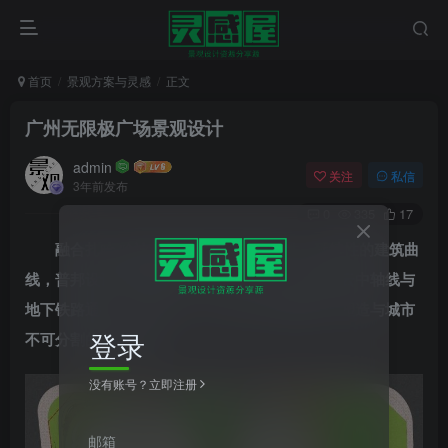
首页
景观方案与灵感
正文
广州无限极广场景观设计
admin
关注
私信
3年前发布
0
335
17
融合扎哈·哈迪德及其团队充满流动性、延续性的建筑曲
线，普邦设计试图链接人与时间、自然，沟通白云中轴线与
地下铁路通行，予以文化、艺术与互动的碰撞，塑造与城市
登录
不可分割的时代镜像。
没有账号？立即注册
邮箱