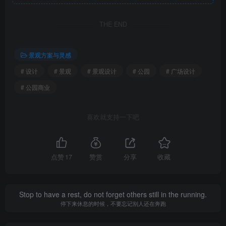
念置换，重新排布线与线之间的间距，最终输出三维曲线语
THE END
言。进一步结合水景、座凳和草阶等景观功能空间，重塑线
条形成不同的基质模块。
景观方案与灵感
重叠山丘·引力
# 设计
# 景观
# 景观设计
# 公园
# 广场设计
动态自然的曲线
# 公园商业
喜欢就支持一下吧
点赞
17
赞赏
分享
收藏
Stop to have a rest, do not forget others still in the running.
停下来休息的时候，不要忘记别人还在奔跑