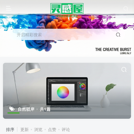
开启精彩搜索
自然驳岸
共1篇
排序
更新
浏览
点赞
评论