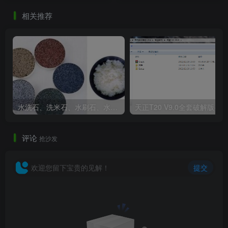
相关推荐
水洗石、洗米石、水刷石、水磨石、胶粘石傻傻分不清楚
天正T20 V9
评论
抢沙发
欢迎您留下宝贵的见解！
提交