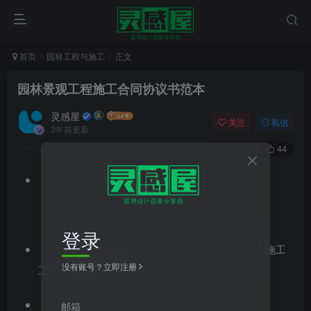
首页
园林工程与施工
正文
园林景观工程施工合同协议书范本
灵感屋
关注
私信
3年前更新
0
226
44
文件格式：doc
文件大小：38.00KB
登录
资料类型：施工组织设计,施工方案,施工工艺,施工
没有账号？立即注册
工法,施工技术交底
施工类型：土建施工,绿化施工
邮箱