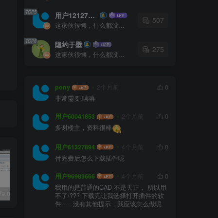
TOP5
用户12127023
507
这家伙很懒，什么都没有写...
TOP6
隐约于壁
275
这家伙很懒，什么都没有写...
pony
2个月前
0
非常需要,嘻嘻
用户60041853
2个月前
0
多谢楼主，资料很棒
用户61327894
4个月前
0
付完费后怎么下载插件呢
用户96983666
4个月前
0
我用的是普通的CAD 不是天正， 所以用
天正T20 V9.0全套破解版+破解补丁+安装教程
全国各省份风向玫瑰图CAD图块合集
户外防腐竹木、防腐木平台施工图画法详解
不了/??? 下载完让我选择打开插件的软
件..... 没有其他提示，我应该怎么做呢