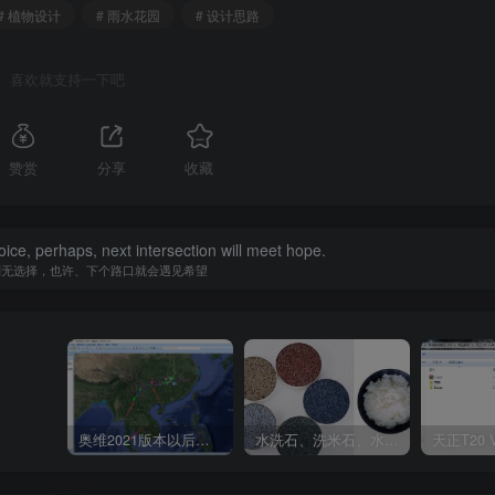
# 植物设计
# 雨水花园
# 设计思路
喜欢就支持一下吧
赞赏
分享
收藏
ice, perhaps, next intersection will meet hope.
别无选择，也许、下个路口就会遇见希望
奥维2021版本以后不能用谷歌地图？最新解决办法苹果安卓电脑
水洗石、洗米石、水刷石、水磨石、胶粘石傻傻分不清楚