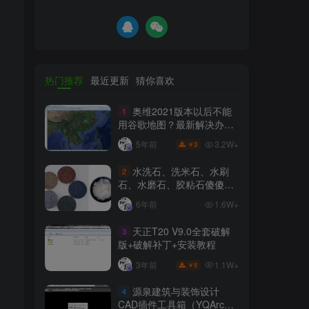
热门推荐
最近更新
猜你喜欢
奥维2021版本以后不能
1
用谷歌地图？最新解决办法
苹果安卓电脑
3.2W+
5年前
3
￥
水洗石、洗米石、水刷
2
石、水磨石、胶粘石傻傻分
不清楚
6年前
1.6W+
天正T20 V9.0全套破解
3
版+破解补丁+安装教程
1.1W+
3年前
5
￥
源泉建筑与装饰设计
4
CAD插件工具箱（YQArch