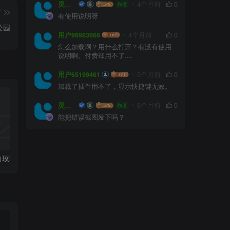
灵感屋
4个月前
0
作者
篇
有使用说明呀
公园
用户96983666
4个月前
0
怎么加载啊？用什么打开？有没有使用
说明啊。付费却用不了....
用户65199461
5个月前
0
加载了插件用不了，显示快捷键无效。
灵感屋
8个月前
0
作者
能把错误截图发下吗？
全国各省份风向玫瑰图CAD图块合集
常用园林景观植物-各类平面树PSD、CAD、AI素材线稿