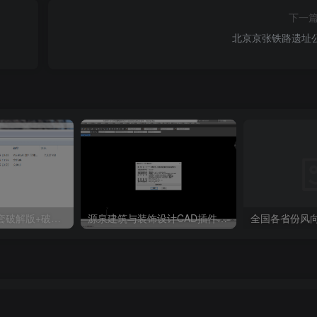
下一
北京京张铁路遗址
天正T20 V9.0全套破解版+破解补丁+安装教程
源泉建筑与装饰设计CAD插件工具箱（YQArch 6.7.4）