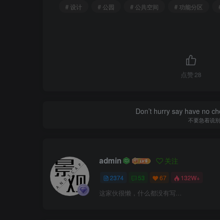
# 设计
# 公园
# 公共空间
# 功能分区
点赞
28
Don’t hurry say have no cho
不要急着说
admin
关注
2374
53
67
132W+
这家伙很懒，什么都没有写...