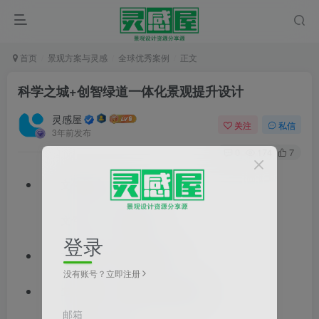
首页
景观方案与灵感
全球优秀案例
正文
科学之城+创智绿道一体化景观提升设计
灵感屋
关注
私信
3年前发布
0
174
7
文件格式：pdf
文件大小：69.65MB
登录
文档类型：景观方案文本
没有账号？立即注册
道路类型：街旁绿地,城市道路
邮箱