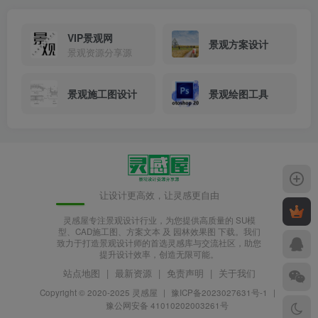
VIP景观网
景观方案设计
景观资源分享源
交流休憩空间.jpg
景观施工图设计
景观绘图工具
让设计更高效，让灵感更自由
灵感屋专注景观设计行业，为您提供高质量的 SU模
型、CAD施工图、方案文本 及 园林效果图 下载。我们
致力于打造景观设计师的首选灵感库与交流社区，助您
提升设计效率，创造无限可能。
休憩交流平台.jpg
站点地图
|
最新资源
|
免责声明
|
关于我们
Copyright © 2020-2025
灵感屋
|
豫ICP备2023027631号-1
|
豫公网安备 41010202003261号