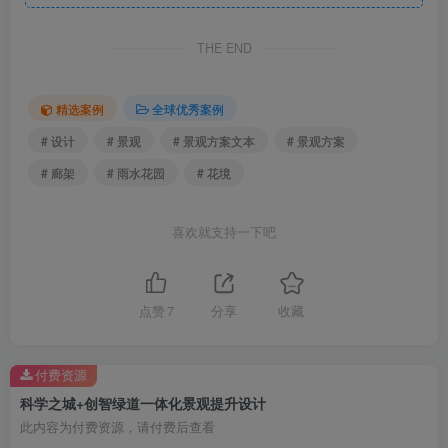
林下骑行道.jpg
THE END
精选案例
全球优秀案例
# 设计
# 景观
# 景观方案文本
# 景观方案
# 廊架
# 雨水花园
# 花境
喜欢就支持一下吧
点赞
7
分享
收藏
花境.jpg
付费资源
科学之城+创智绿道一体化景观提升设计
此内容为付费资源，请付费后查看