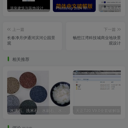
源泉建筑与装饰设计CAD插件工具箱（YQArch 6.7.4）
Photoshop 2024 Win|Mac 简体中文破解版安装包下载及安装教程
水磨石平台.jpg
上一篇
下一篇
长春净月伊通河滨河公园景
畅想江湾科技城商业地块景
观
观设计
相关推荐
拾级而上.jpg
水洗石、洗米石、水刷石、水磨石、胶粘石傻傻分不清楚
天正T20 V9
评论
抢沙发