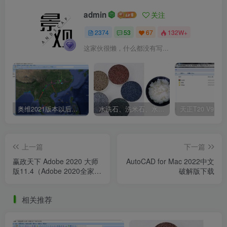
有 LTU 和 LMU 两个文件
admin
关注
2374
53
67
132W+
这家伙很懒，什么都没有写...
奥维2021版本以后不能用谷歌地图？最新解决办法苹果安卓电脑
水洗石、洗米石、水刷石、水磨石、胶粘石傻傻分不清楚
上一篇
下一篇
赢政天下 Adobe 2020 大师
AutoCAD for Mac 2022中文
版11.4（Adobe 2020全家
破解版下载
桶）下载
3. 进入安装包的 Crack 文件夹中，将 R23 [k] 文件夹中
相关推荐
的 LTU 和 LMU 两个文件移至上一步的目录中并替换（需要
输入电脑开机密码）