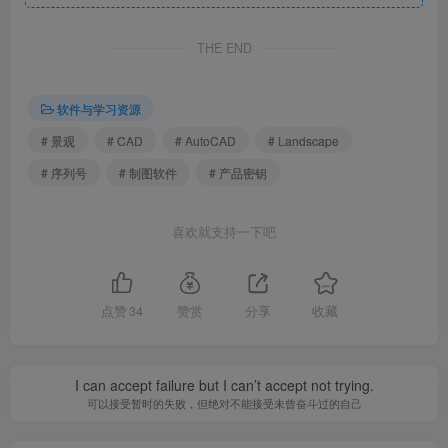
破解
THE END
1. 进入「应用程序」文件夹，找到「Autodesk」文件夹
软件与学习资源
# 景观
# CAD
# AutoCAD
# Landscape
# 序列号
# 制图软件
# 产品密钥
喜欢就支持一下吧
点赞
34
赞赏
分享
收藏
I can accept failure but I can’t accept not trying.
可以接受暂时的失败，但绝对不能接受未曾奋斗过的自己
2. 然后进入「Adlm」文件夹，你会看到 R23 文件夹中