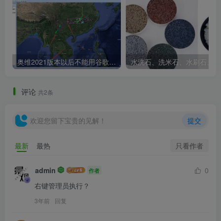
激活
1.
断开网络！
打开软件 AutoCAD，选择「
输入序列号
」
并选择，下一步点击「
我同意
」。
奥维2021版本以后不能用谷歌地图？最新解决办法苹果安卓电脑
水
评论
共2条
欢迎您留下宝贵的见解！
提交
只看作者
最新
最热
admin
0
作者
右键管理员执行？
3年前
回复
2. 在 Autodesk 许可界面点击「
激活
」