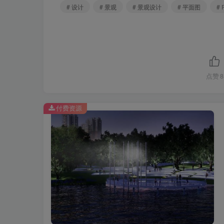
# 设计
# 景观
# 景观设计
# 平面图
# 
点赞
8
付费资源
疗养乐园.jpg