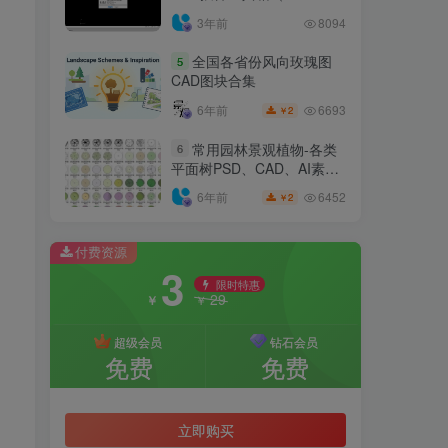
6.7.4）
3年前
8094
全国各省份风向玫瑰图
5
CAD图块合集
6693
6年前
2
￥
常用园林景观植物-各类
6
平面树PSD、CAD、AI素材
线稿
6452
6年前
2
￥
付费资源
3
限时特惠
29
￥
￥
超级会员
钻石会员
免费
免费
立即购买