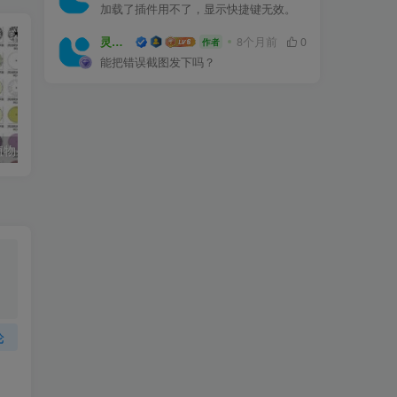
加载了插件用不了，显示快捷键无效。
灵感屋
8个月前
0
作者
能把错误截图发下吗？
常用园林景观植物-各类平面树PSD、CAD、AI素材线稿
户外防腐竹木、防腐木平台施工图画法详解
论