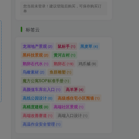
您当前未登录！建议登陆后购买，可保存购买订
单
标签云
龙湖地产景观
鼠标手
黑麦草
(2)
(1)
(4)
黑科技景观
黄河古村
(2)
(1)
鹅卵石代水
鹅卵石
鸡爪槭
(1)
(19)
(9)
鸟瞰素材
鱼群雕塑
(2)
(1)
魔方公寓SOP标准手册
(1)
高颜值车库出入口
高羊茅
(1)
(4)
高线公园设计
高级感住宅小区围墙
(0)
(1)
高精度建模
高端社区景观
(0)
(1)
高端改善赛道
高端入口设计
(1)
(1)
高温作业安全管理
(1)