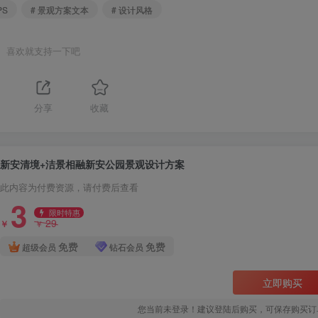
PS
# 景观方案文本
# 设计风格
喜欢就支持一下吧
分享
收藏
新安清境+洁景相融新安公园景观设计方案
此内容为付费资源，请付费后查看
3
限时特惠
29
￥
￥
免费
免费
超级会员
钻石会员
立即购买
您当前未登录！建议登陆后购买，可保存购买订