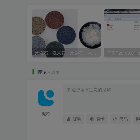
水洗石、洗米石、水刷石、水磨石、胶粘石傻傻分不清楚
水舞台.jpg
评论
抢沙发
昵称
昵称
表情
代码