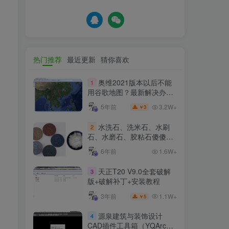
热门推荐
最近更新
猜你喜欢
奥维2021版本以后不能
1
用谷歌地图？最新解决办法
苹果安卓电脑
3.2W+
5年前
3
￥
水洗石、洗米石、水刷
2
石、水磨石、胶粘石傻傻分
不清楚
6年前
1.6W+
天正T20 V9.0全套破解
3
版+破解补丁+安装教程
1.1W+
3年前
5
￥
源泉建筑与装饰设计
4
CAD插件工具箱（YQArch