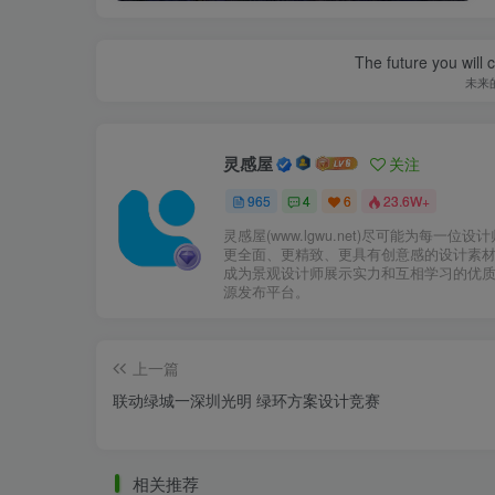
The future you will 
未来
灵感屋
关注
965
4
6
23.6W+
全民健身.jpg
灵感屋(www.lgwu.net)尽可能为每一位设
更全面、更精致、更具有创意感的设计素
成为景观设计师展示实力和互相学习的优
源发布平台。
上一篇
联动绿城一深圳光明 绿环方案设计竞赛
相关推荐