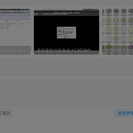
天正T20 V9.0全套破解版+破解补丁+安装教程
源泉建筑与装饰设计CAD插件工具箱（YQArch 6.7.4）
图片
提交评