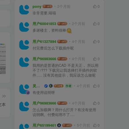
pony
2个月前
0
非常需要,嘻嘻
用户60041853
2个月前
0
多谢楼主，资料很棒
用户61327894
4个月前
0
付完费后怎么下载插件呢
用户96983666
4个月前
0
我用的是普通的CAD 不是天正， 所以用
嬴政天下Adobe 2024大师版全家桶中文破解直装
PS精简版Adobe Photoshop Elements 2024破解版中文免序列号激活v24.0.0
如何安装源泉设计CAD插件(适用CAD2023)
不了/??? 下载完让我选择打开插件的软
件..... 没有其他提示，我应该怎么做呢
灵感屋
4个月前
0
作者
有使用说明呀
篇
用户96983666
4个月前
0
文本
怎么加载啊？用什么打开？有没有使用
说明啊。付费却用不了....
用户65199461
5个月前
0