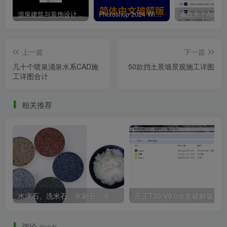
源泉建筑与装饰设计CAD插件工具箱（YQArch 6.7.4）
Photoshop 2024 Win|Mac 简体中文破解版安装包下载及安装教程
上一篇
下一篇
几十个喷泉涌泉水系CAD施
50款挡土景墙景观施工详图
铺装.jpg
工详图合计
相关推荐
水洗石、洗米石、水刷石、水磨石、胶粘石傻傻分不清楚
天正T20 V9
评论
抢沙发