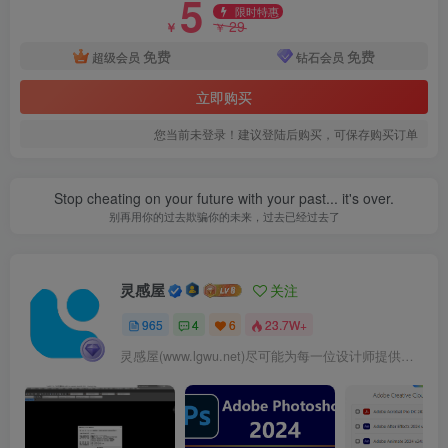
5
限时特惠
29
￥
￥
免费
免费
超级会员
钻石会员
立即购买
您当前未登录！建议登陆后购买，可保存购买订单
Stop cheating on your future with your past... it's over.
铺装.jpg
别再用你的过去欺骗你的未来，过去已经过去了
灵感屋
关注
965
4
6
23.7W+
灵感屋(www.lgwu.net)尽可能为每一位设计师提供更全面、更精致、更具有创意感的设计素材。努力成为景观设计师展示实力和互相学习的优质网络资源发布平台。