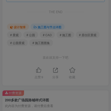
THE END
设计智库
施工图与节点详图
# 景观
# 公园
# CAD
# 施工图
# 居住区景观
# 公园景观
# 施工图图集
喜欢就支持一下吧
铺装.jpg
点赞
9
分享
收藏
付费资源
200多款广场园路铺样式详图
此内容为付费资源，请付费后查看