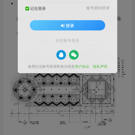
节点类型：铺装做法,常用CAD素材库
账号密码登录
记住登录
内容简介：235款各式铺装详图剖面图cad施工图图集
登录
包含：详图
社交账号登录
使用社交账号登录即表示同意
用户协议
、
隐私声明