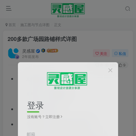
首页
施工图与节点详图
正文
200多款广场园路铺样式详图
灵感屋
关注
私信
2年前发布
0
122
9
文件格式：rar
文件大小：38.63MB
登录
文档类型：详图
没有账号？立即注册
项目类型：居住区景观,公园景观
邮箱