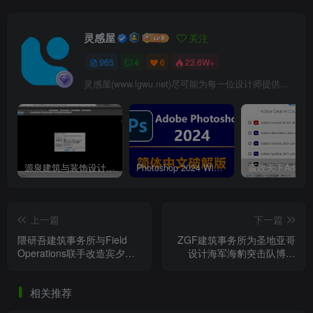
灵感屋
关注
965
4
6
23.6W+
灵感屋(www.lgwu.net)尽可能为每一位设计师提供更全面、更精致、更具有创意感的设计素材。努力成为景观设计师展示实力和互相学习的优质网络资源发布平台。
源泉建筑与装饰设计CAD插件工具箱（YQArch 6.7.4）
Photoshop 2024 Win|Mac 简体中文破解版安装包下载及安装教程
上一篇
下一篇
隈研吾建筑事务所与Field
ZGF建筑事务所为圣地亚哥
Operations联手改造宾夕法
设计海军海豹突击队博物
尼亚州Brandywine保护区与
馆：军事美学与滨水空间的
艺术博物馆
对话
相关推荐