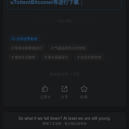
uTottentBitcomet等进行下载；
这一项目不仅是对传统公园设计的一次革新，更是对未
来城市景观的一次探索。
THE END
全球优秀案例
# 哥本哈根景观设计
# 气候适应性公共空间
# 城市生态韧性
# 雨水花园设计
# 社区共享空间
喜欢就支持一下吧
点赞
8
分享
收藏
So what if we fall down? At least we are still young.
摔倒了又怎样，至少我们还年轻