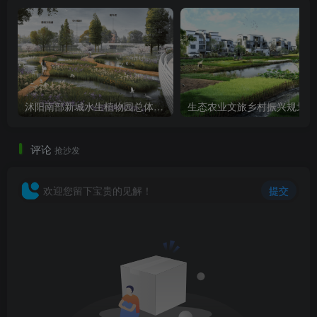
沭阳南部新城水生植物园总体景观规划
生
评论
抢沙发
欢迎您留下宝贵的见解！
提交