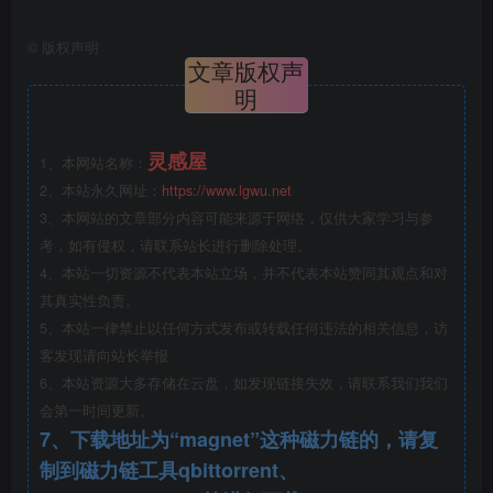
动态的视觉体验。社区共享空间的设计则通过开放式布局和
©
版权声明
灵活的室外家具，鼓励社交互动和活动。
文章版权声
明
行业启示与批判性思考
灵感屋
1、本网站名称：
Karens Minde Aksen项目展示了如何将生态技
2、本站永久网址：
https://www.lgwu.net
术与公共空间设计有机结合，为现代城市提供了可
行的气候适应方案。
3、本网站的文章部分内容可能来源于网络，仅供大家学习与参
考，如有侵权，请联系站长进行删除处理。
4、本站一切资源不代表本站立场，并不代表本站赞同其观点和对
然而，项目的长期维护和管理仍是一个挑战。如何在保
其真实性负责。
证生态功能的同时，维持公众的参与度和空间的使用率，是
5、本站一律禁止以任何方式发布或转载任何违法的相关信息，访
设计师和城市管理者需要共同思考的问题。
客发现请向站长举报
6、本站资源大多存储在云盘，如发现链接失效，请联系我们我们
会第一时间更新。
7、下载地址为“magnet”这种磁力链的，请复
制到磁力链工具qbittorrent、