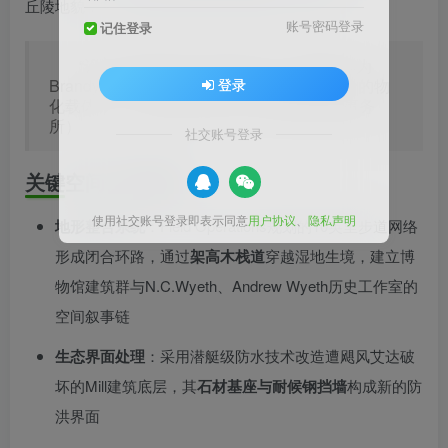
丘陵地貌，实现建筑体量在纵向维度的自然消解。
账号密码登录
记住登录
“设计将景观置于体验的核心，新建筑作为
登录
Brandywine土地保护与艺术博物馆双重使命的物
化载体” —— Balázs Bognár（隈研吾建筑事务
所）
社交账号登录
关键空间干预策略
使用社交账号登录即表示同意
用户协议
、
隐私声明
地形整合系统
：Field Operations规划的10英里步道网络
形成闭合环路，通过
架高木栈道
穿越湿地生境，建立博
物馆建筑群与N.C.Wyeth、Andrew Wyeth历史工作室的
空间叙事链
生态界面处理
：采用潜艇级防水技术改造遭飓风艾达破
坏的Mill建筑底层，其
石材基座与耐候钢挡墙
构成新的防
洪界面