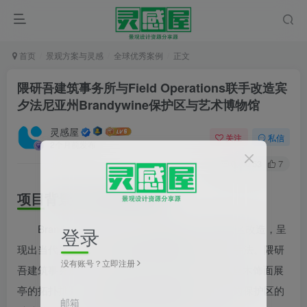
首页
景观方案与灵感
全球优秀案例
正文
隈研吾建筑事务所与Field Operations联手改造宾
夕法尼亚州Brandywine保护区与艺术博物馆
灵感屋
关注
私信
2个月前发布
0
53
7
项目背景与空间重构逻辑
Brandywine保护区与艺术博物馆的15英亩园区改造，呈
登录
现出当代景观建筑对
历史层积性场地
的典型处理手法。隈研
没有账号？立即注册
吾建筑事务所设计的40,000平方英尺新馆采用四座木饰面展
亭的拓扑排列，其
非对称屋顶轮廓线
刻意呼应周边保护区的
邮箱