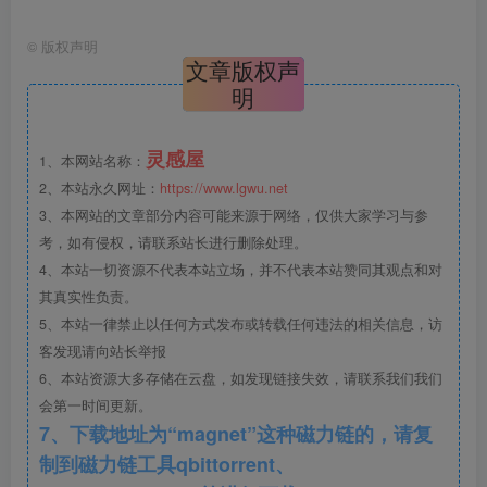
追求的
建筑消隐性
与Field Operations强调的
生态展示性
在空
间权重分配上存在张力。新馆80%的展能增量主要服务于传
©
版权声明
文章版权声
统架上绘画，而325英亩保护区的
生态教育功能
仍依附于线
明
性步道系统，二者尚未形成真正的拓扑渗透关系。
灵感屋
1、本网站名称：
2、本站永久网址：
https://www.lgwu.net
3、本网站的文章部分内容可能来源于网络，仅供大家学习与参
考，如有侵权，请联系站长进行删除处理。
4、本站一切资源不代表本站立场，并不代表本站赞同其观点和对
其真实性负责。
5、本站一律禁止以任何方式发布或转载任何违法的相关信息，访
客发现请向站长举报
6、本站资源大多存储在云盘，如发现链接失效，请联系我们我们
会第一时间更新。
7、下载地址为“magnet”这种磁力链的，请复
制到磁力链工具qbittorrent、