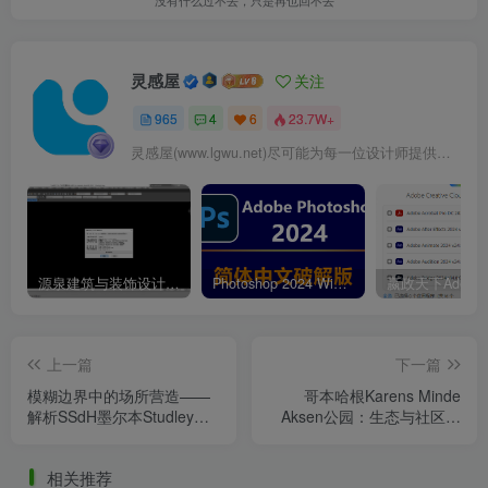
灵感屋
关注
965
4
6
23.7W+
灵感屋(www.lgwu.net)尽可能为每一位设计师提供更全面、更精致、更具有创意感的设计素材。努力成为景观设计师展示实力和互相学习的优质网络资源发布平台。
源泉建筑与装饰设计CAD插件工具箱（YQArch 6.7.4）
Photoshop 2024 Win|Mac 简体中文破解版安装包下载及安装教程
上一篇
下一篇
模糊边界中的场所营造——
哥本哈根Karens Minde
解析SSdH墨尔本Studley展
Aksen公园：生态与社区的
亭的公共性实验
韧性公共空间重构
相关推荐