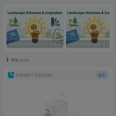
如何把握好景观的空间尺度感常用景观尺寸距离
小青
评论
抢沙发
欢迎您留下宝贵的见解！
提交