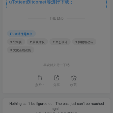
uTottentBitcomet等进行下载；
“每处景观元素都旨在深化访客对管护工作的
THE END
理解——Brandywine山谷是具有深层生态意义的
场地” —— Sarah Weidner Astheimer（Field
Operations）
全球优秀案例
# 隈研吾
# 景观建筑
# 生态设计
# 博物馆改造
行业启示
# 文化基础设施
该项目验证了
文化基础设施+生态基底
的复合型改造范
式：1）历史工业建筑（Mill）通过防洪技术改造获得当代适
喜欢就支持一下吧
应性；2）新建展馆采用模块化木构降低对保护区的生态压
力；3）景观作为媒介串联起艺术生产、展示与生态保护的完
点赞
7
分享
收藏
整价值链。其
雨水花园+本土植物群落
的配置方式，为类似
滨水文化地块的韧性设计提供了技术样本。
Nothing can't be figured out. The past just can't be reached
again.
没有什么过不去，只是再也回不去