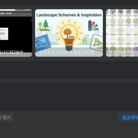
源泉建筑与装饰设计CAD插件工具箱（YQArch 6.7.4）
全国各省份风向玫瑰图CAD图块合集
图片
提交评