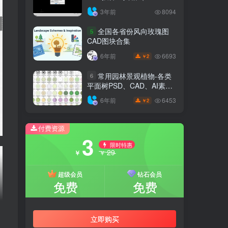
6.7.4）
3年前
8094
全国各省份风向玫瑰图
5
CAD图块合集
6693
6年前
2
￥
常用园林景观植物-各类
6
平面树PSD、CAD、AI素材
线稿
6453
6年前
2
￥
付费资源
3
限时特惠
29
￥
￥
超级会员
钻石会员
免费
免费
立即购买