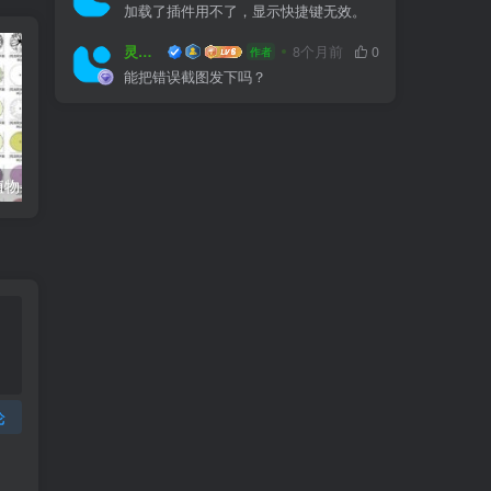
加载了插件用不了，显示快捷键无效。
灵感屋
8个月前
0
作者
能把错误截图发下吗？
常用园林景观植物-各类平面树PSD、CAD、AI素材线稿
户外防腐竹木、防腐木平台施工图画法详解
论