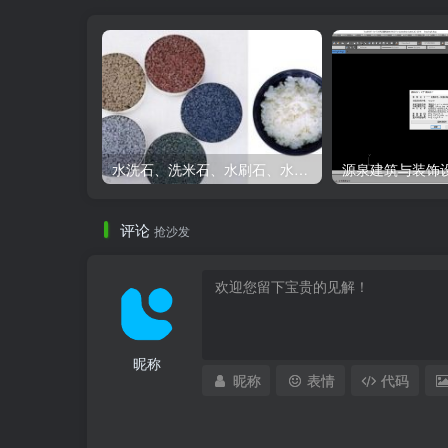
水洗石、洗米石、水刷石、水磨石、胶粘石傻傻分不清楚
评论
抢沙发
昵称
昵称
表情
代码