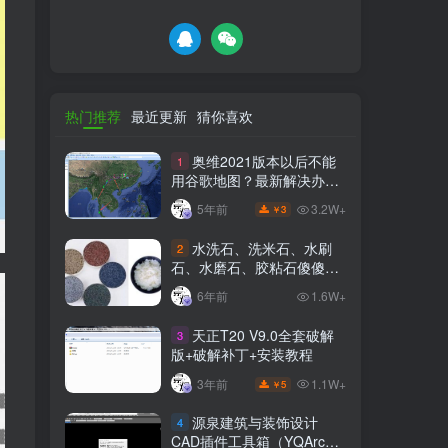
热门推荐
最近更新
猜你喜欢
奥维2021版本以后不能
1
用谷歌地图？最新解决办法
苹果安卓电脑
3.2W+
5年前
3
￥
水洗石、洗米石、水刷
2
石、水磨石、胶粘石傻傻分
不清楚
6年前
1.6W+
天正T20 V9.0全套破解
3
版+破解补丁+安装教程
1.1W+
3年前
5
￥
源泉建筑与装饰设计
4
CAD插件工具箱（YQArch