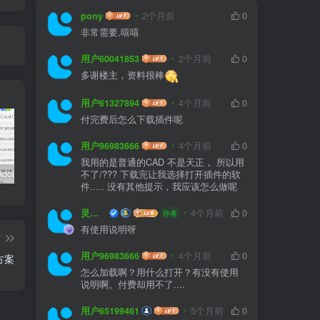
pony
2个月前
0
非常需要,嘻嘻
用户60041853
2个月前
0
多谢楼主，资料很棒
用户61327894
4个月前
0
付完费后怎么下载插件呢
用户96983666
4个月前
0
我用的是普通的CAD 不是天正， 所以用
嬴政天下Adobe 2024大师版全家桶中文破解直装
PS精简版Adobe Photoshop Elements 2024破解版中文免序列号激活v24.0.0
如何安装源泉设计CAD插件(适用CAD2023)
不了/??? 下载完让我选择打开插件的软
件..... 没有其他提示，我应该怎么做呢
灵感屋
4个月前
0
作者
有使用说明呀
篇
用户96983666
4个月前
0
方案
怎么加载啊？用什么打开？有没有使用
说明啊。付费却用不了....
用户65199461
5个月前
0