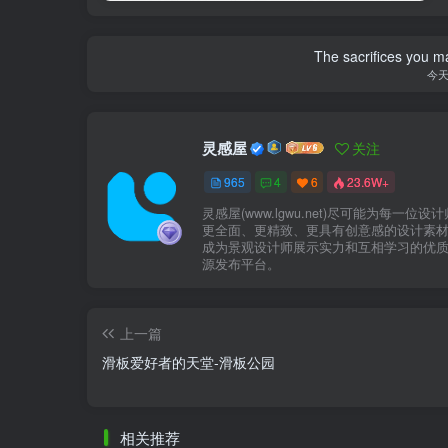
The sacrifices you ma
今
灵感屋
关注
965
4
6
23.6W+
灵感屋(www.lgwu.net)尽可能为每一位设
更全面、更精致、更具有创意感的设计素
成为景观设计师展示实力和互相学习的优
源发布平台。
上一篇
滑板爱好者的天堂-滑板公园
相关推荐