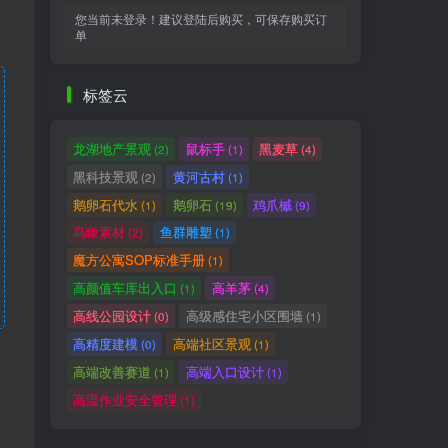
您当前未登录！建议登陆后购买，可保存购买订
单
标签云
龙湖地产景观
鼠标手
黑麦草
(2)
(1)
(4)
黑科技景观
黄河古村
(2)
(1)
鹅卵石代水
鹅卵石
鸡爪槭
(1)
(19)
(9)
鸟瞰素材
鱼群雕塑
(2)
(1)
魔方公寓SOP标准手册
(1)
高颜值车库出入口
高羊茅
(1)
(4)
高线公园设计
高级感住宅小区围墙
(0)
(1)
高精度建模
高端社区景观
(0)
(1)
高端改善赛道
高端入口设计
(1)
(1)
高温作业安全管理
(1)