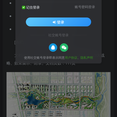
项目位置：安徽
账号密码登录
记住登录
文档格式：PDF
登录
公园类型：湿地公园,滨水公园
社交账号登录
[合肥]运河公园景观工程设计方案
文档内容：项目背景、案例研究、总体概念、四大战
使用社交账号登录即表示同意
用户协议
、
隐私声明
略、效果展示、附录。文档页数：111页