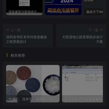
源泉建筑与装饰设计CAD插件工具箱（YQArch 6.7.4）
Photoshop 2024 Win|Mac 简体中文破解版安装包下载及安装教程
上一篇
下一篇
深圳龙华区龙华河碧道建设
大型湿地公园景观初步设计
工程景观设计
方案
相关推荐
效果图
水洗石、洗米石、水刷石、水磨石、胶粘石傻傻分不清楚
天正T20 V9