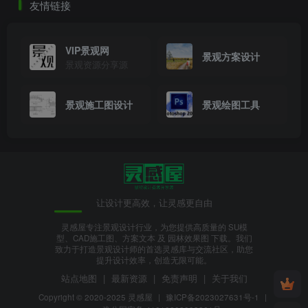
友情链接
VIP景观网
景观方案设计
景观资源分享源
景观施工图设计
景观绘图工具
效果图
让设计更高效，让灵感更自由
灵感屋专注景观设计行业，为您提供高质量的 SU模
型、CAD施工图、方案文本 及 园林效果图 下载。我们
致力于打造景观设计师的首选灵感库与交流社区，助您
提升设计效率，创造无限可能。
站点地图
|
最新资源
|
免责声明
|
关于我们
Copyright © 2020-2025
灵感屋
|
豫ICP备2023027631号-1
|