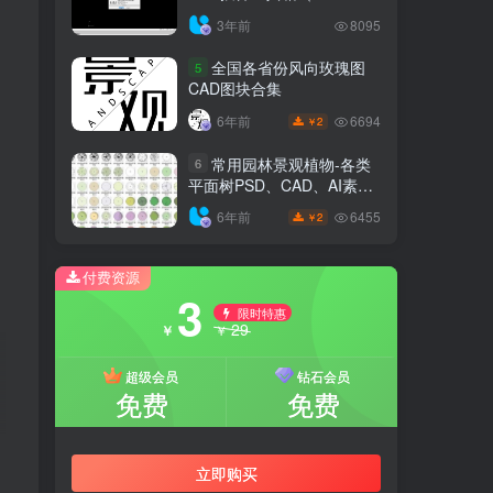
6.7.4）
3年前
8095
全国各省份风向玫瑰图
5
CAD图块合集
6694
6年前
2
￥
常用园林景观植物-各类
6
平面树PSD、CAD、AI素材
线稿
6455
6年前
2
￥
付费资源
3
限时特惠
29
￥
￥
超级会员
钻石会员
免费
免费
立即购买