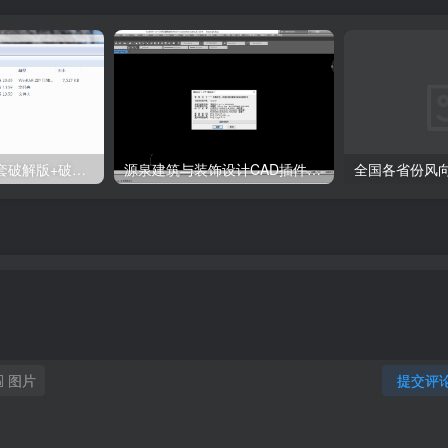
天正T20 V9.0全套破解版+破解补丁+安装教程
源泉建筑与装饰设计CAD插件工具箱（YQArch 6.7.4）
图片
提交评