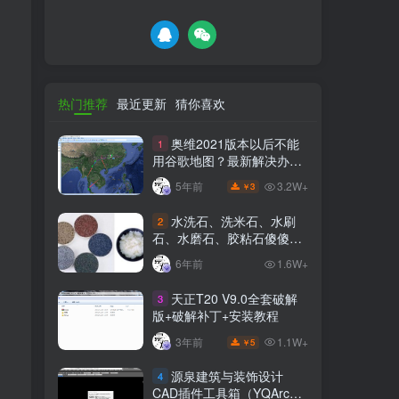
热门推荐
最近更新
猜你喜欢
奥维2021版本以后不能
1
用谷歌地图？最新解决办法
苹果安卓电脑
3.2W+
5年前
3
￥
水洗石、洗米石、水刷
2
石、水磨石、胶粘石傻傻分
不清楚
6年前
1.6W+
天正T20 V9.0全套破解
3
版+破解补丁+安装教程
1.1W+
3年前
5
￥
源泉建筑与装饰设计
4
CAD插件工具箱（YQArch