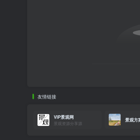
友情链接
VIP景观网
景观方
景观资源分享源
石柱大桥北门（南）公厕立面.jpg