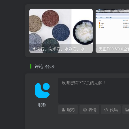
水洗石、洗米石、水刷石、水磨石、胶粘石傻傻分不清楚
石柱南门公厕建施.jpg
评论
抢沙发
昵称
昵称
表情
代码