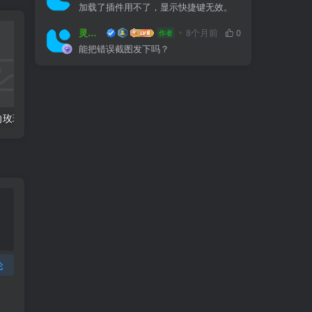
加载了插件用不了，显示快捷键无效。
灵感屋
8个月前
0
作者
能把错误截图发下吗？
全国各省份风向玫瑰图CAD图块合集
常用园林景观植物-各类平面树PSD、CAD、AI素材线稿
论