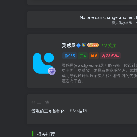
No one can change another. B
没人能改变另一
灵感屋
关注
965
4
6
23.6W+
灵感屋(www.lgwu.net)尽可能为每一位设
更全面、更精致、更具有创意感的设计素
成为景观设计师展示实力和互相学习的优
源发布平台。
上一篇
景观施工图绘制的一些小技巧
相关推荐