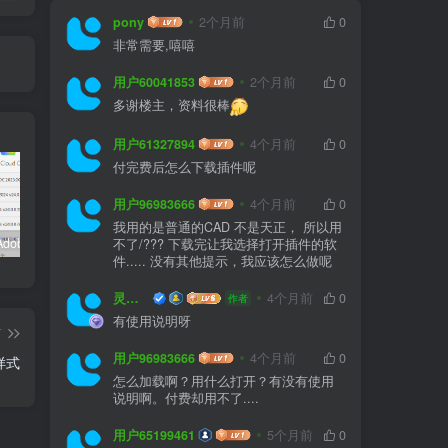
pony
2个月前
0
非常需要,嘻嘻
用户60041853
2个月前
0
多谢楼主，资料很棒
用户61327894
4个月前
0
付完费后怎么下载插件呢
用户96983666
4个月前
0
我用的是普通的CAD 不是天正， 所以用
嬴政天下Adobe 2024大师版全家桶中文破解直装
PS精简版Adobe Photoshop Elements 2024破解版中文免序列号激活v24.0.0
如何安装源泉设计CAD插件(适用CAD2023)
不了/??? 下载完让我选择打开插件的软
件..... 没有其他提示，我应该怎么做呢
灵感屋
4个月前
0
作者
有使用说明呀
篇
用户96983666
4个月前
0
样式
怎么加载啊？用什么打开？有没有使用
说明啊。付费却用不了....
用户65199461
5个月前
0