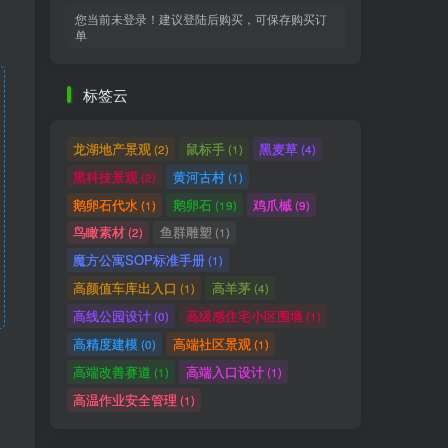
您当前未登录！建议登陆后购买，可保存购买订
单
标签云
龙湖地产景观
鼠标手
黑麦草
(2)
(1)
(4)
黑科技景观
黄河古村
(2)
(1)
鹅卵石代水
鹅卵石
鸡爪槭
(1)
(19)
(9)
鸟瞰素材
鱼群雕塑
(2)
(1)
魔方公寓SOP标准手册
(1)
高颜值车库出入口
高羊茅
(1)
(4)
高线公园设计
高级感住宅小区围墙
(0)
(1)
高精度建模
高端社区景观
(0)
(1)
高端改善赛道
高端入口设计
(1)
(1)
高温作业安全管理
(1)