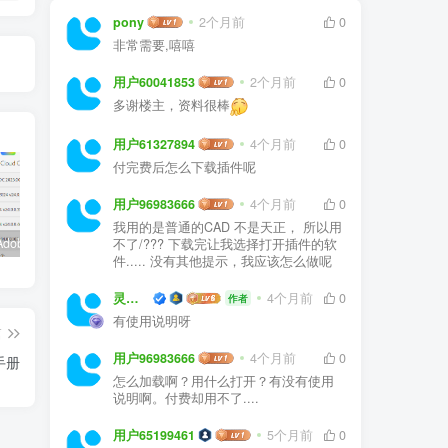
pony
2个月前
0
非常需要,嘻嘻
用户60041853
2个月前
0
多谢楼主，资料很棒
用户61327894
4个月前
0
付完费后怎么下载插件呢
用户96983666
4个月前
0
我用的是普通的CAD 不是天正， 所以用
嬴政天下Adobe 2024大师版全家桶中文破解直装
PS精简版Adobe Photoshop Elements 2024破解版中文免序列号激活v24.0.0
如何安装源泉设计CAD插件(适用CAD2023)
不了/??? 下载完让我选择打开插件的软
件..... 没有其他提示，我应该怎么做呢
灵感屋
4个月前
0
作者
有使用说明呀
篇
用户96983666
4个月前
0
手册
怎么加载啊？用什么打开？有没有使用
说明啊。付费却用不了....
用户65199461
5个月前
0