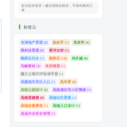
您当前未登录！建议登陆后购买，可保存购买订
单
标签云
龙湖地产景观
鼠标手
黑麦草
(2)
(1)
(4)
黑科技景观
黄河古村
(2)
(1)
鹅卵石代水
鹅卵石
鸡爪槭
(1)
(19)
(9)
鸟瞰素材
鱼群雕塑
(2)
(1)
魔方公寓SOP标准手册
(1)
高颜值车库出入口
高羊茅
(1)
(4)
高线公园设计
高级感住宅小区围墙
(0)
(1)
高精度建模
高端社区景观
(0)
(1)
高端改善赛道
高端入口设计
(1)
(1)
高温作业安全管理
(1)