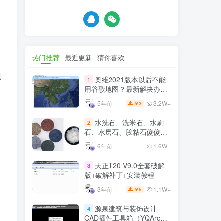
热门推荐
最近更新
猜你喜欢
观
奥维2021版本以后不能
1
用谷歌地图？最新解决办法
苹果安卓电脑
3.2W+
5年前
3
￥
水洗石、洗米石、水刷
2
石、水磨石、胶粘石傻傻分
不清楚
6年前
1.6W+
天正T20 V9.0全套破解
3
版+破解补丁+安装教程
1.1W+
3年前
5
￥
源泉建筑与装饰设计
4
CAD插件工具箱（YQArch