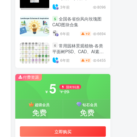
6.7.4）
3年前
8096
全国各省份风向玫瑰图
5
CAD图块合集
6694
6年前
2
￥
常用园林景观植物-各类
6
平面树PSD、CAD、AI素材
线稿
6455
6年前
2
￥
付费资源
5
限时特惠
29
￥
￥
超级会员
钻石会员
免费
免费
立即购买