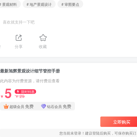
# 景观材料
# 地产景观设计
# 审图要点
喜欢就支持一下吧
2
分享
收藏
最新旭辉景观设计细节管控手册
此内容为付费资源，请付费后查看
5
限时特惠
29
￥
￥
免费
免费
超级会员
钻石会员
立即购买
您当前未登录！建议登陆后购买，可保存购买订