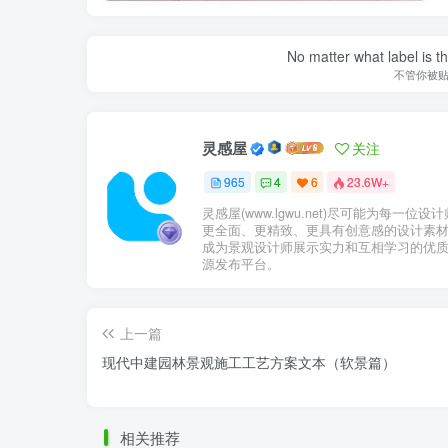
No matter what label is t
不管你被
灵感屋
关注
965
4
6
23.6W+
景观材料
灵感屋(www.lgwu.net)尽可能为每一位设
更全面、更精致、更具有创意感的设计素
成为景观设计师展示实力和互相学习的优
源发布平台。
上一篇
现代中建园林景观施工工艺方案文本（软景篇）
相关推荐