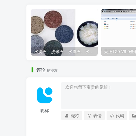
水洗石、洗米石、水刷石、水磨石、胶粘石傻傻分不清楚
评论
抢沙发
景观材料
昵称
昵称
表情
代码