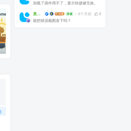
加载了插件用不了，显示快捷键无效。
灵感屋
8个月前
0
作者
能把错误截图发下吗？
全国各省份风向玫瑰图CAD图块合集
常用园林景观植物-各类平面树PSD、CAD、AI素材线稿
论