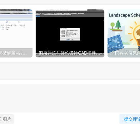
天正T20 V9.0全套破解版+破解补丁+安装教程
源泉建筑与装饰设计CAD插件工具箱（YQArch 6.7.4）
图片
提交评