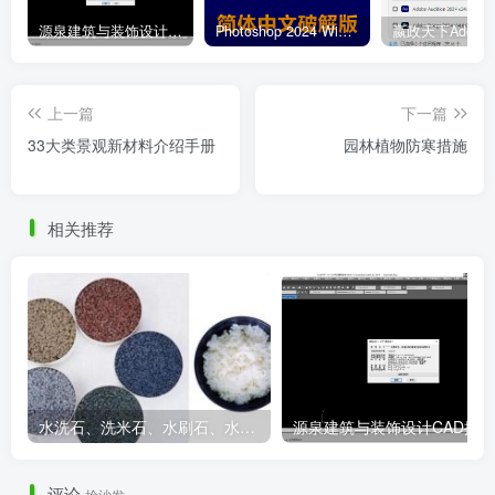
陶土砖铺装工艺.png
源泉建筑与装饰设计CAD插件工具箱（YQArch 6.7.4）
Photoshop 2024 Win|Mac 简体中文破解版安装包下载及安装教程
上一篇
下一篇
33大类景观新材料介绍手册
园林植物防寒措施
相关推荐
土建施工标准——入口空间.png
水洗石、洗米石、水刷石、水磨石、胶粘石傻傻分不清楚
评论
抢沙发