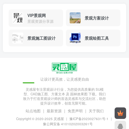
VIP景观网
景观方案设计
景观资源分享源
景观施工图设计
景观绘图工具
让设计更高效，让灵感更自由
灵感屋专注景观设计行业，为您提供高质量的 SU模
型、CAD施工图、方案文本 及 园林效果图 下载。我们
致力于打造景观设计师的首选灵感库与交流社区，助您
提升设计效率，创造无限可能。
站点地图
|
最新资源
|
免责声明
|
关于我们
Copyright © 2020-2025
灵感屋
|
豫ICP备2023027631号-1
|
豫公网安备 41010202003261号