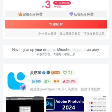
3
限时特惠
29
￥
￥
免费
免费
超级会员
钻石会员
立即购买
您当前未登录！建议登陆后购买，可保存购买订单
Never give up your dreams. Miracles happen everyday.
湿挂工艺.png
别放弃梦想，奇迹每天都在上演
灵感屋
关注
965
4
6
23.6W+
灵感屋(www.lgwu.net)尽可能为每一位设计师提供更全面、更精致、更具有创意感的设计素材。努力成为景观设计师展示实力和互相学习的优质网络资源发布平台。