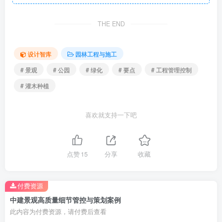
THE END
设计智库
园林工程与施工
灌木种植过程要求.png
# 景观
# 公园
# 绿化
# 要点
# 工程管理控制
# 灌木种植
喜欢就支持一下吧
点赞
15
分享
收藏
付费资源
沥青路面铺装工艺.png
中建景观高质量细节管控与策划案例
此内容为付费资源，请付费后查看