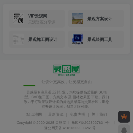
VIP景观网
景观方案设计
景观资源分享源
景观施工图设计
景观绘图工具
让设计更高效，让灵感更自由
灵感屋专注景观设计行业，为您提供高质量的 SU模
型、CAD施工图、方案文本 及 园林效果图 下载。我们
致力于打造景观设计师的首选灵感库与交流社区，助您
提升设计效率，创造无限可能。
站点地图
|
最新资源
|
免责声明
|
关于我们
Copyright © 2020-2025
灵感屋
|
豫ICP备2023027631号-1
|
豫公网安备 41010202003261号