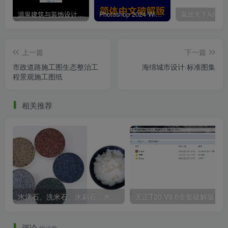
源泉建筑与装饰设计CAD插件工具箱（YQArch 6.7.4）
Photoshop 2024 Win|Mac 简体中文破解版安装包下载及安装教程
上一篇
下一篇
市政道路施工图生态整治工
海绵城市设计·标准图集
程景观施工图纸
相关推荐
水洗石、洗米石、水刷石、水磨石、胶粘石傻傻分不清楚
天正T20 V9
评论
抢沙发