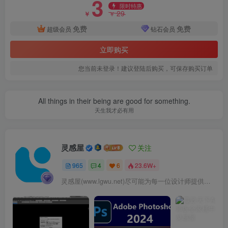
3
限时特惠
29
￥
￥
免费
免费
超级会员
钻石会员
立即购买
您当前未登录！建议登陆后购买，可保存购买订单
All things in their being are good for something.
天生我才必有用
灵感屋
关注
965
4
6
23.6W+
灵感屋(www.lgwu.net)尽可能为每一位设计师提供更全面、更精致、更具有创意感的设计素材。努力成为景观设计师展示实力和互相学习的优质网络资源发布平台。