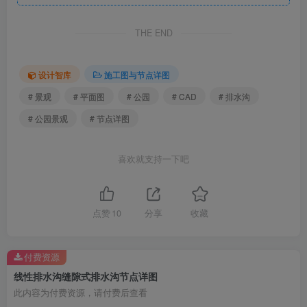
THE END
设计智库
施工图与节点详图
钢构件剖面图二.jpg
# 景观
# 平面图
# 公园
# CAD
# 排水沟
# 公园景观
# 节点详图
喜欢就支持一下吧
点赞
10
分享
收藏
付费资源
线性排水沟缝隙式排水沟节点详图
此内容为付费资源，请付费后查看