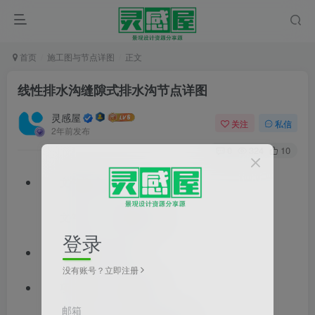
首页
施工图与节点详图
正文
线性排水沟缝隙式排水沟节点详图
灵感屋
关注
私信
2年前发布
0
324
10
文件格式：dwg
文件大小：529.61KB
登录
文档类型：详图
没有账号？立即注册
项目类型：公园景观
邮箱