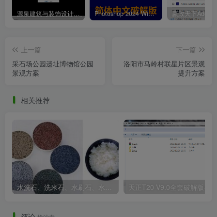
概念意向
源泉建筑与装饰设计CAD插件工具箱（YQArch 6.7.4）
Photoshop 2024 Win|Mac 简体中文破解版安装包下载及安装教程
上一篇
下一篇
采石场公园遗址博物馆公园
洛阳市马岭村联星片区景观
景观方案
提升方案
相关推荐
概念意向
水洗石、洗米石、水刷石、水磨石、胶粘石傻傻分不清楚
天正T20 V9
评论
抢沙发