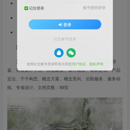
设计风格：新中式风格
账号密码登录
记住登录
项目位置：陕西
登录
文档格式：PDF
社交账号登录
[陕西]温泉酒店度假酒店景观概念设计方案
文档内容：场地分析、项目区位、场地现状、项目借
使用社交账号登录即表示同意
用户协议
、
隐私声明
鉴、景观设计手法、营造建议、设计愿景、客群定位、产品
定位、干干构思、概念方案、概念意向、后勤服务、服务动
线、专项设计。文档页数：89页