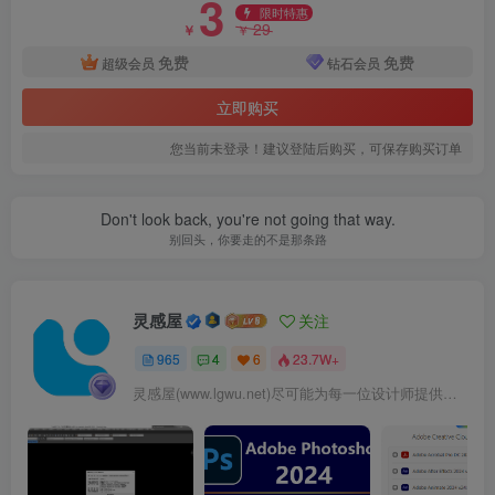
3
限时特惠
29
￥
￥
免费
免费
超级会员
钻石会员
立即购买
您当前未登录！建议登陆后购买，可保存购买订单
Don't look back, you're not going that way.
概念意向
别回头，你要走的不是那条路
灵感屋
关注
965
4
6
23.7W+
灵感屋(www.lgwu.net)尽可能为每一位设计师提供更全面、更精致、更具有创意感的设计素材。努力成为景观设计师展示实力和互相学习的优质网络资源发布平台。