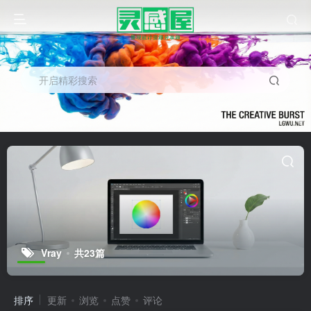
开启精彩搜索
Vray
共23篇
排序
更新
浏览
点赞
评论