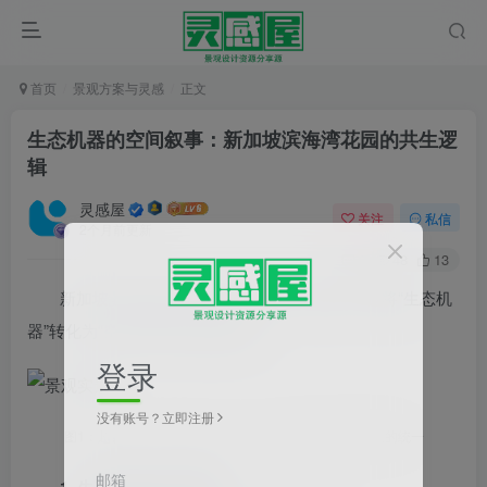
首页
景观方案与灵感
正文
生态机器的空间叙事：新加坡滨海湾花园的共生逻
辑
灵感屋
关注
私信
2个月前更新
0
48
13
新加坡滨海湾花园（Gardens by the Bay）是将“生态机
器”转化为“空间叙事”的极致案例。
登录
没有账号？立即注册
图1：超级树（Supertrees）全景，生态机器与视觉奇观的统一
邮箱