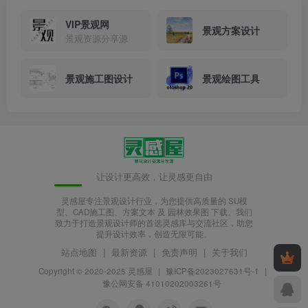
VIP景观网
景观方案设计
景观资源分享源
景观施工图设计
景观绘图工具
让设计更高效，让灵感更自由
灵感屋专注景观设计行业，为您提供高质量的 SU模
型、CAD施工图、方案文本 及 园林效果图 下载。我们
致力于打造景观设计师的首选灵感库与交流社区，助您
提升设计效率，创造无限可能。
站点地图
|
最新资源
|
免责声明
|
关于我们
Copyright © 2020-2025
灵感屋
|
豫ICP备2023027631号-1
|
豫公网安备 41010202003261号