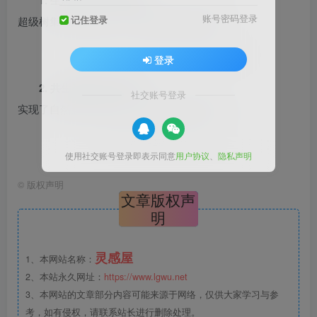
1. 生态机器的空间叙事
账号密码登录
记住登录
超级树集成光伏发电、雨水收集和通风系统。
图2：云雾林（Cloud Forest）的纵向空间剖面
登录
2. 共生逻辑与城市共存
社交账号登录
实现了自然景观与极端人造环境的和谐共生。
图3：植物与建筑结构的共生细节
使用社交账号登录即表示同意
用户协议
、
隐私声明
©
版权声明
文章版权声
明
灵感屋
1、本网站名称：
2、本站永久网址：
https://www.lgwu.net
3、本网站的文章部分内容可能来源于网络，仅供大家学习与参
考，如有侵权，请联系站长进行删除处理。