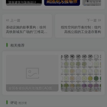
源泉建筑与装饰设计CAD插件工具箱（YQArch 6.7.4）
Photoshop 2024 Win|Mac 简体中文破解版安装包下载及安装教程
上一篇
下一篇
基础设施的叙事重构：徐州
线性空间的节奏控制：纽约
高铁新城东广场的“三维花园
高线公园的工业遗存重构
城市”实践
相关推荐
全国各省份风向玫瑰图CAD图块合集
常用园林景观植物-各类平面树PSD、CA
评论
抢沙发