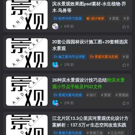
滨水景观效果图psd素材-水生植物·乔
木·鸟兽等
软件与学习资源
设计智库
# 景观
# 乔木
6年前
0
20套公园园林设计施工图+29套精选滨
水景观
施工图与节点详图
景观方案与灵感
# 设计
2年前
0
26种滨水景观设计技巧总结
附滨水景
观小节点手绘及PSD文件
景观方案与灵感
# 设计
# 景观
# 景观设计
2年前
0
江北片区13.3公里滨河景观优化设计方
案解析：137.5万㎡生态空间改造实践
景观方案与灵感
# 景观工程
# 江北片区
# 