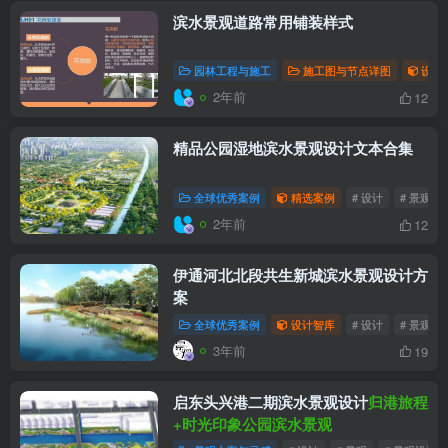
滨水景观道路常用铺装样式
园林工程与施工
施工图与节点详图
设计
2年前
12
精品公园湿地滨水景观设计文本合集
全球优秀案例
精选案例
# 设计
# 景观
2年前
12
伊通河北北段共生新城滨水景观设计方
案
全球优秀案例
设计智库
# 设计
# 景观
3年前
19
启东头兴港二期滨水景观设计
归港旅程
+时光印象公园滨水景观