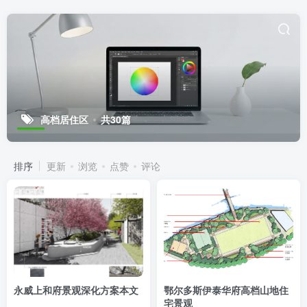
高档居住区
共30篇
排序
更新
浏览
点赞
评论
永威上和府景观深化方案本文
鄂尔多斯伊泰华府高档山地住
宅景观