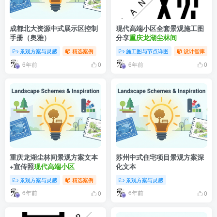
成都北大资源中式展示区控制
现代高端小区全套景观施工图
手册（奥雅）
分享
重庆龙湖尘林间
景观方案与灵感
精选案例
施工图与节点详图
设计智库
6年前
6年前
0
0
重庆龙湖尘林间景观方案文本
苏州中式住宅项目景观方案深
+宣传照
现代高端小区
化文本
景观方案与灵感
精选案例
景观方案与灵感
6年前
6年前
0
0