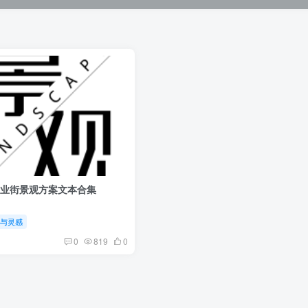
商业街景观方案文本合集
案与灵感
0
819
0