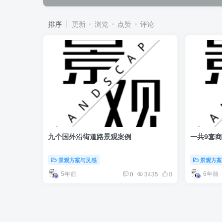
排序
更新
浏览
点赞
评论
九个国外沿街道路景观案例
一共9套
景观方案与灵感
景观方
5年前
6年前
0
3435
0