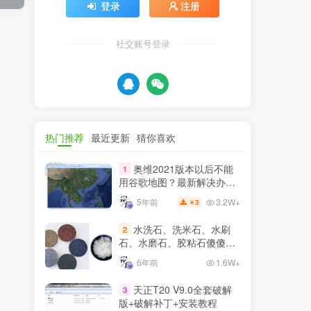
登录
注册
社交账号登录
热门推荐
最近更新
猜你喜欢
奥维2021版本以后不能
1
用谷歌地图？最新解决办法
苹果安卓电脑
3.2W+
5年前
3
￥
水洗石、洗米石、水刷
2
石、水磨石、胶粘石傻傻分
不清楚
6年前
1.6W+
天正T20 V9.0全套破解
3
版+破解补丁+安装教程