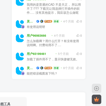
我用的是普通的CAD 不是天正， 所以用
不了/??? 下载完让我选择打开插件的软
件..... 没有其他提示，我应该怎么做呢
灵感屋
4个月前
0
作者
有使用说明呀
用户96983666
4个月前
0
怎么加载啊？用什么打开？有没有使用
说明啊。付费却用不了....
用户65199461
5个月前
0
加载了插件用不了，显示快捷键无效。
灵感屋
8个月前
0
作者
能把错误截图发下吗？
绘图工具