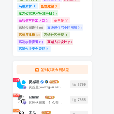
鸟瞰素材
鱼群雕塑
(2)
(1)
魔方公寓SOP标准手册
(1)
高颜值车库出入口
高羊茅
(1)
(4)
高线公园设计
高级感住宅小区围墙
(0)
(1)
高精度建模
高端社区景观
(0)
(1)
高端改善赛道
高端入口设计
(1)
(1)
高温作业安全管理
(1)
签到领取今日奖励
TOP1
灵感屋
8799
灵感屋(www.lgwu.net)尽可能为每一位设计师提供更全面、更精致、更具有创意感的设计素材。努力成为景观设计师展示实力和互相学习的优质网络资源发布平台。
TOP2
admin
7855
这家伙很懒，什么都没有写...
TOP3
木瓜