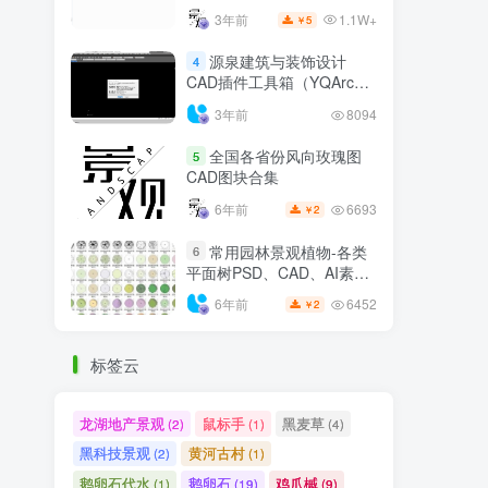
1.1W+
3年前
5
￥
源泉建筑与装饰设计
4
CAD插件工具箱（YQArch
6.7.4）
3年前
8094
全国各省份风向玫瑰图
5
CAD图块合集
6693
6年前
2
￥
常用园林景观植物-各类
6
平面树PSD、CAD、AI素材
线稿
6452
6年前
2
￥
标签云
龙湖地产景观
鼠标手
黑麦草
(2)
(1)
(4)
黑科技景观
黄河古村
(2)
(1)
鹅卵石代水
鹅卵石
鸡爪槭
(1)
(19)
(9)