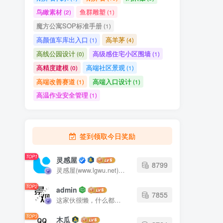
鸟瞰素材
鱼群雕塑
(2)
(1)
魔方公寓SOP标准手册
(1)
高颜值车库出入口
高羊茅
(1)
(4)
高线公园设计
高级感住宅小区围墙
(0)
(1)
高精度建模
高端社区景观
(0)
(1)
高端改善赛道
高端入口设计
(1)
(1)
高温作业安全管理
(1)
签到领取今日奖励
TOP1
灵感屋
8799
灵感屋(www.lgwu.net)尽可能为每一位设计师提供更全面、更精致、更具有创意感的设计素材。努力成为景观设计师展示实力和互相学习的优质网络资源发布平台。
TOP2
admin
7855
这家伙很懒，什么都没有写...
TOP3
木瓜