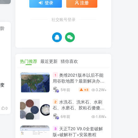
登录
注册
社交账号登录
热门推荐
最近更新
猜你喜欢
奥维2021版本以后不能
1
用谷歌地图？最新解决办法
阶变
苹果安卓电脑
3.2W+
5年前
3
￥
水洗石、洗米石、水刷
2
石、水磨石、胶粘石傻傻分
0
不清楚
6年前
1.6W+
天正T20 V9.0全套破解
3
版+破解补丁+安装教程