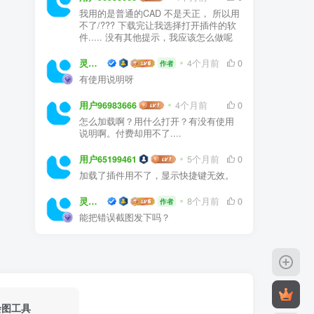
我用的是普通的CAD 不是天正， 所以用
不了/??? 下载完让我选择打开插件的软
件..... 没有其他提示，我应该怎么做呢
灵感屋
4个月前
0
作者
有使用说明呀
用户96983666
4个月前
0
怎么加载啊？用什么打开？有没有使用
说明啊。付费却用不了....
用户65199461
5个月前
0
加载了插件用不了，显示快捷键无效。
灵感屋
8个月前
0
作者
能把错误截图发下吗？
绘图工具