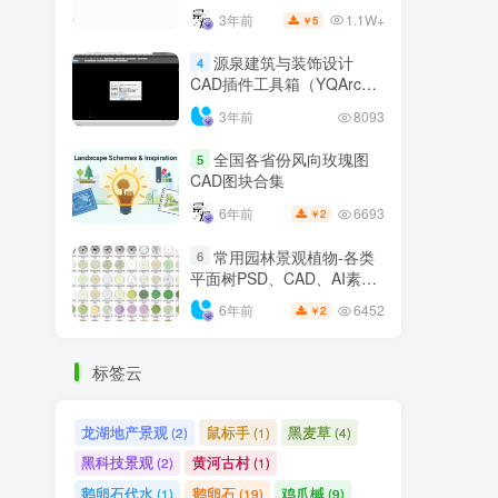
1.1W+
3年前
5
￥
源泉建筑与装饰设计
4
CAD插件工具箱（YQArch
6.7.4）
3年前
8093
全国各省份风向玫瑰图
5
CAD图块合集
6693
6年前
2
￥
常用园林景观植物-各类
6
平面树PSD、CAD、AI素材
线稿
6452
6年前
2
￥
标签云
龙湖地产景观
鼠标手
黑麦草
(2)
(1)
(4)
黑科技景观
黄河古村
(2)
(1)
鹅卵石代水
鹅卵石
鸡爪槭
(1)
(19)
(9)