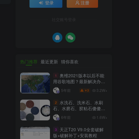
登录
注册
社交账号登录
热门推荐
最近更新
猜你喜欢
奥维2021版本以后不能
1
用谷歌地图？最新解决办法
苹果安卓电脑
3.2W+
5年前
3
￥
水洗石、洗米石、水刷
2
石、水磨石、胶粘石傻傻分
不清楚
6年前
1.6W+
天正T20 V9.0全套破解
3
版+破解补丁+安装教程