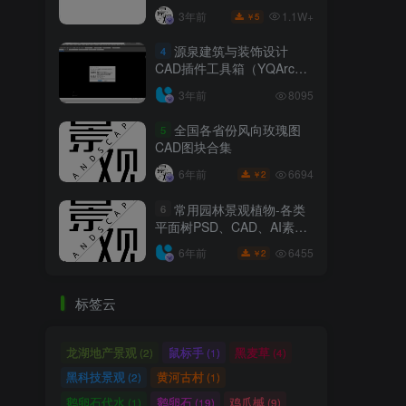
1.1W+
3年前
5
￥
源泉建筑与装饰设计
4
CAD插件工具箱（YQArch
6.7.4）
3年前
8095
全国各省份风向玫瑰图
5
CAD图块合集
6694
6年前
2
￥
常用园林景观植物-各类
6
平面树PSD、CAD、AI素材
线稿
6455
6年前
2
￥
标签云
龙湖地产景观
鼠标手
黑麦草
(2)
(1)
(4)
黑科技景观
黄河古村
(2)
(1)
鹅卵石代水
鹅卵石
鸡爪槭
(1)
(19)
(9)