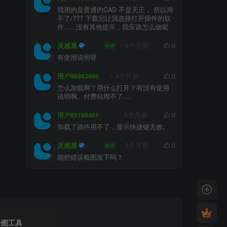
我用的是普通的CAD 不是天正， 所以用
不了/??? 下载完让我选择打开插件的软
件..... 没有其他提示，我应该怎么做呢
灵感屋
4个月前
0
作者
有使用说明呀
用户96983666
4个月前
0
怎么加载啊？用什么打开？有没有使用
说明啊。付费却用不了....
用户65199461
5个月前
0
加载了插件用不了，显示快捷键无效。
灵感屋
8个月前
0
作者
能把错误截图发下吗？
绘图工具