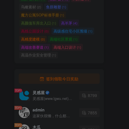
鸟瞰素材
鱼群雕塑
(2)
(1)
魔方公寓SOP标准手册
(1)
高颜值车库出入口
高羊茅
(1)
(4)
高线公园设计
高级感住宅小区围墙
(0)
(1)
高精度建模
高端社区景观
(0)
(1)
高端改善赛道
高端入口设计
(1)
(1)
高温作业安全管理
(1)
签到领取今日奖励
TOP1
灵感屋
8799
灵感屋(www.lgwu.net)尽可能为每一位设计师提供更全面、更精致、更具有创意感的设计素材。努力成为景观设计师展示实力和互相学习的优质网络资源发布平台。
TOP2
admin
7855
这家伙很懒，什么都没有写...
TOP3
木瓜