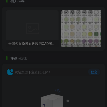
相关推荐
全国各省份风向玫瑰图CAD图块合集
常用园林景观植物-各类平面树PSD、CA
评论
抢沙发
欢迎您留下宝贵的见解！
提交