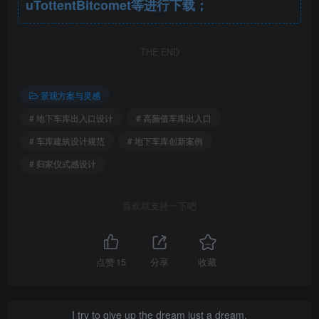
uTottentBitcomet等进行下载；
THE END
景观方案与灵感
# 地下车库出入口设计
# 高颜值车库出入口
# 车库建筑设计规范
# 地下车库创新案例
# 归家仪式感设计
喜欢就支持一下吧
点赞
15
分享
收藏
I try to give up the dream just a dream.