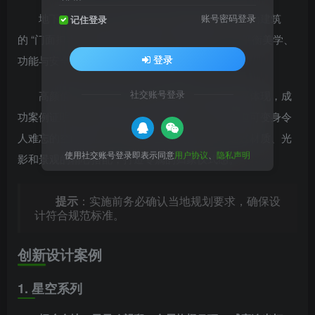
地下车库出入口已从单纯的功能性通道，升级为建筑
账号密码登录
记住登录
的 “门面担当” 和归家仪式的起点。高颜值设计需平衡美学、
登录
功能与安全，打造令人惊艳的空间体验。
社交账号登录
高颜值地下车库出入口设计是建筑品质的重要体现，成
功案例证明：当功能与美学完美融合，平凡的坡道可变身令
人难忘的空间体验。设计时应立足项目定位，通过材质、光
使用社交账号登录即表示同意
用户协议
、
隐私声明
影和景观的精心搭配，打造专属的归家仪式感。
提示
：实施前务必确认当地规划要求，确保设
计符合规范标准。
创新设计案例
1. 星空系列