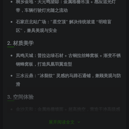
桐乡金地・天元鸣望邸：金属格栅吊顶 + 感应追光灯
带，车辆行驶灯光随之流动
石家庄北站广场：”星空顶” 解决传统坡道 “明暗盲
区”，兼具美观与安全
2. 材质美学
凤鸣天城：
普拉达
绿石材 + 古铜拉丝蜂窝板 + 渐变不锈
钢蜂窝板，打造凤凰羽翼造型
三水
云鼎
：”冰裂纹” 灵感的马蹄石通铺，兼顾美观与防
滑
3. 空间体验
金沙天和：金属格栅墙面 + 超高挑空，营造干净高级感
华发・利君都荟城央：定制仿古铝板吊顶，简奢典雅
展开阅读全文