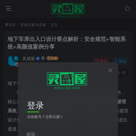
首页
景观方案与灵感
正文
地下车库出入口设计要点解析：安全规范+智能系
统+高颜值案例分享
灵感屋
关注
私信
8个月前发布
0
181
15
地下车出入口
地下车库出入口设计需综合考虑安全、便捷与经济性，
核心是
合理的坡度
、
充足的净空
、
完善的排水
和
智能的管理
登录
系统
。设计时应严格遵循国家标准 (JGJ100-2015《车库建筑
没有账号？立即注册
设计规范》)，结合项目实际需求，打造安全高效的车辆进出
通道。
邮箱