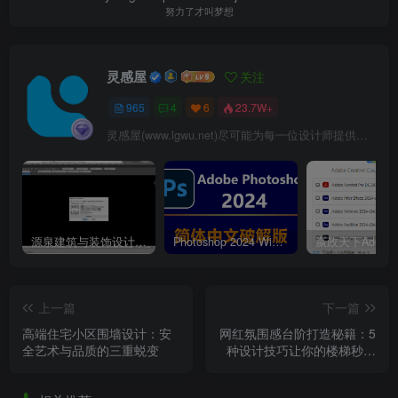
努力了才叫梦想
灵感屋
关注
965
4
6
23.7W+
灵感屋(www.lgwu.net)尽可能为每一位设计师提供更全面、更精致、更具有创意感的设计素材。努力成为景观设计师展示实力和互相学习的优质网络资源发布平台。
源泉建筑与装饰设计CAD插件工具箱（YQArch 6.7.4）
Photoshop 2024 Win|Mac 简体中文破解版安装包下载及安装教程
上一篇
下一篇
高端住宅小区围墙设计：安
网红氛围感台阶打造秘籍：5
全艺术与品质的三重蜕变
种设计技巧让你的楼梯秒变
打卡圣地