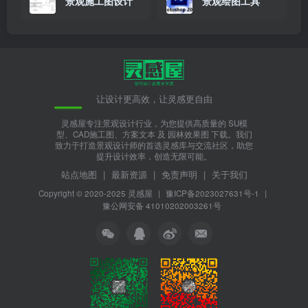
景观施工图设计
景观绘图工具
让设计更高效，让灵感更自由
灵感屋专注景观设计行业，为您提供高质量的 SU模
型、CAD施工图、方案文本 及 园林效果图 下载。我们
致力于打造景观设计师的首选灵感库与交流社区，助您
提升设计效率，创造无限可能。
站点地图
|
最新资源
|
免责声明
|
关于我们
Copyright © 2020-2025
灵感屋
|
豫ICP备2023027631号-1
|
豫公网安备 41010202003261号