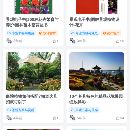
景观电子书|200种花卉繁育与
景观电子书|图解景观植物设
养护/园林苗木繁育丛书
计-花卉
专业书籍与规范
设计智库
专业书籍与规范
设计智库
3年前
3年前
13
50
庭院植物如何搭配?知道这几
10个各具特色的精品花境展园
招就可以了
绽放异彩
景观方案与灵感
景观方案与灵感
4年前
5年前
13
34