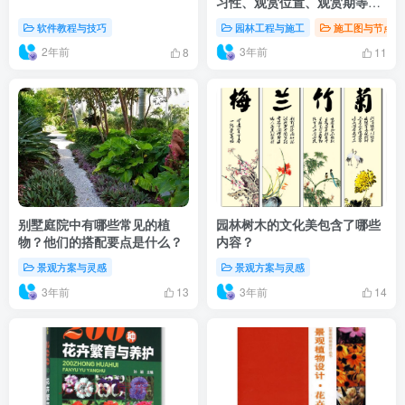
习性、观赏位置、观赏期等详
细罗列）
软件教程与技巧
园林工程与施工
施工图与节点详
2年前
3年前
8
11
别墅庭院中有哪些常见的植
园林树木的文化美包含了哪些
物？他们的搭配要点是什么？
内容？
景观方案与灵感
景观方案与灵感
3年前
3年前
13
14