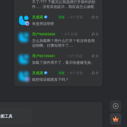
不了/??? 下载完让我选择打开插件的软
件..... 没有其他提示，我应该怎么做呢
灵感屋
4个月前
0
作者
有使用说明呀
用户96983666
4个月前
0
怎么加载啊？用什么打开？有没有使用
说明啊。付费却用不了....
用户65199461
5个月前
0
加载了插件用不了，显示快捷键无效。
灵感屋
8个月前
0
作者
能把错误截图发下吗？
绘图工具