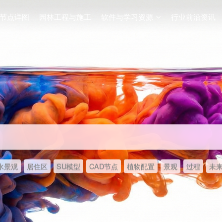
节点详图
园林工程与施工
软件与学习资源
行业前沿资讯
水景观
居住区
SU模型
CAD节点
植物配置
景观
过程
未