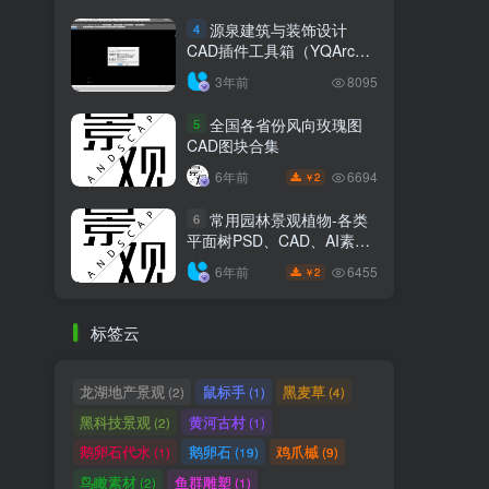
源泉建筑与装饰设计
4
CAD插件工具箱（YQArch
6.7.4）
3年前
8095
全国各省份风向玫瑰图
5
CAD图块合集
6694
6年前
2
￥
常用园林景观植物-各类
6
平面树PSD、CAD、AI素材
线稿
6455
6年前
2
￥
标签云
龙湖地产景观
鼠标手
黑麦草
(2)
(1)
(4)
黑科技景观
黄河古村
(2)
(1)
鹅卵石代水
鹅卵石
鸡爪槭
(1)
(19)
(9)
鸟瞰素材
鱼群雕塑
(2)
(1)