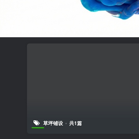
草坪铺设
共1篇