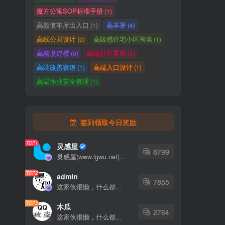
魔方公寓SOP标准手册
(1)
高颜值车库出入口
高羊茅
(1)
(4)
高线公园设计
高级感住宅小区围墙
(0)
(1)
高精度建模
高端社区景观
(0)
(1)
高端改善赛道
高端入口设计
(1)
(1)
高温作业安全管理
(1)
签到领取今日奖励
TOP1
灵感屋
8799
灵感屋(www.lgwu.net)尽可能为每一位设计师提供更全面、更精致、更具有创意感的设计素材。努力成为景观设计师展示实力和互相学习的优质网络资源发布平台。
TOP2
admin
7855
这家伙很懒，什么都没有写...
TOP3
木瓜
2764
这家伙很懒，什么都没有写...