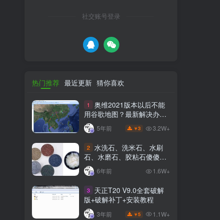
社交账号登录
热门推荐
最近更新
猜你喜欢
奥维2021版本以后不能
1
用谷歌地图？最新解决办法
苹果安卓电脑
3.2W+
5年前
3
￥
水洗石、洗米石、水刷
2
石、水磨石、胶粘石傻傻分
不清楚
6年前
1.6W+
天正T20 V9.0全套破解
3
版+破解补丁+安装教程
1.1W+
3年前
5
￥