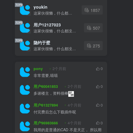
TOP4
youkin
1857
这家伙很懒，什么都没有写...
TOP5
用户12127023
507
这家伙很懒，什么都没有写...
TOP6
隐约于壁
275
这家伙很懒，什么都没有写...
pony
2个月前
0
非常需要,嘻嘻
用户60041853
2个月前
0
多谢楼主，资料很棒
用户61327894
4个月前
0
付完费后怎么下载插件呢
用户96983666
4个月前
0
我用的是普通的CAD 不是天正， 所以用