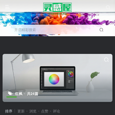
开启精彩搜索
红枫
共24篇
排序
更新
浏览
点赞
评论