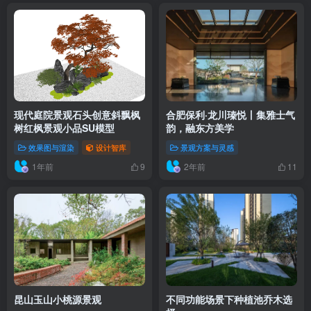
现代庭院景观石头创意斜飘枫
合肥保利·龙川瑧悦丨集雅士气
树红枫景观小品SU模型
韵，融东方美学
效果图与渲染
设计智库
景观方案与灵感
1年前
2年前
9
11
昆山玉山小桃源景观
不同功能场景下种植池乔木选