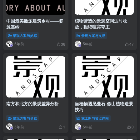
中国最美徽派建筑乡村——婺
植物营造的景观空间适时收
源篁岭
放，拒绝喧宾夺主
景观方案与灵感
景观方案与灵感
5年前
5年前
38
47
南方和北方的景观差异分析
当植物遇见叠石-假山植物造景
技巧
景观方案与灵感
施工图与节点详图
5年前
5年前
1
0