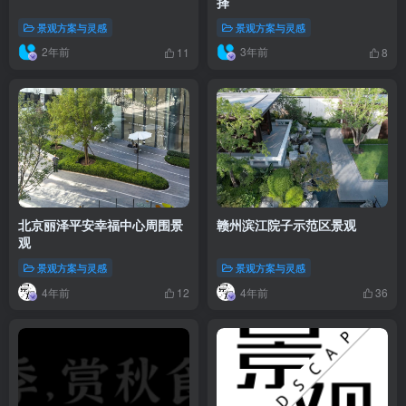
择
景观方案与灵感
景观方案与灵感
2年前
3年前
11
8
北京丽泽平安幸福中心周围景
赣州滨江院子示范区景观
观
景观方案与灵感
景观方案与灵感
4年前
4年前
12
36