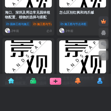
海口、深圳及周边常见园林植
怎么区别红枫和鸡爪槭
物配置、植物的选择与搭配
园林工程与施工
施工图与节点详图
施工图与节点详图
景观方案与灵感
2年前
2年前
0
0
上海、杭州、武汉、长沙常见
南京常见园林植物配置、植物
园林植物配置、植物的选择与
的选择与搭配
搭配
园林工程与施工
施工图与节点详图
园林工程与施工
景观方案与灵感
施工图与节点详
2年前
2年前
0
2