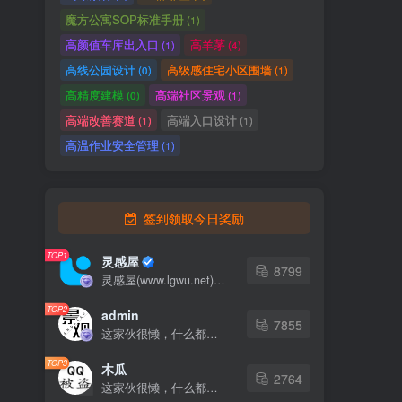
魔方公寓SOP标准手册
(1)
高颜值车库出入口
高羊茅
(1)
(4)
高线公园设计
高级感住宅小区围墙
(0)
(1)
高精度建模
高端社区景观
(0)
(1)
高端改善赛道
高端入口设计
(1)
(1)
高温作业安全管理
(1)
签到领取今日奖励
TOP1
灵感屋
8799
灵感屋(www.lgwu.net)尽可能为每一位设计师提供更全面、更精致、更具有创意感的设计素材。努力成为景观设计师展示实力和互相学习的优质网络资源发布平台。
TOP2
admin
7855
这家伙很懒，什么都没有写...
TOP3
木瓜
2764
这家伙很懒，什么都没有写...