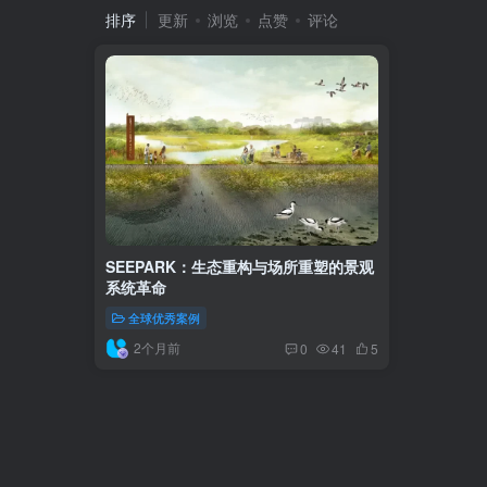
排序
更新
浏览
点赞
评论
SEEPARK：生态重构与场所重塑的景观
系统革命
全球优秀案例
2个月前
0
41
5