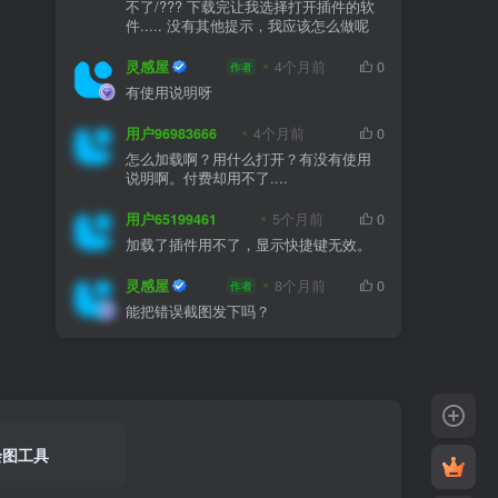
不了/??? 下载完让我选择打开插件的软
件..... 没有其他提示，我应该怎么做呢
灵感屋
4个月前
0
作者
有使用说明呀
用户96983666
4个月前
0
怎么加载啊？用什么打开？有没有使用
说明啊。付费却用不了....
用户65199461
5个月前
0
加载了插件用不了，显示快捷键无效。
灵感屋
8个月前
0
作者
能把错误截图发下吗？
绘图工具