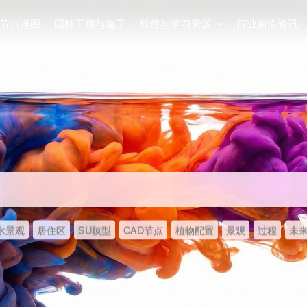
节点详图
园林工程与施工
软件与学习资源
行业前沿资讯
水景观
居住区
SU模型
CAD节点
植物配置
景观
过程
未