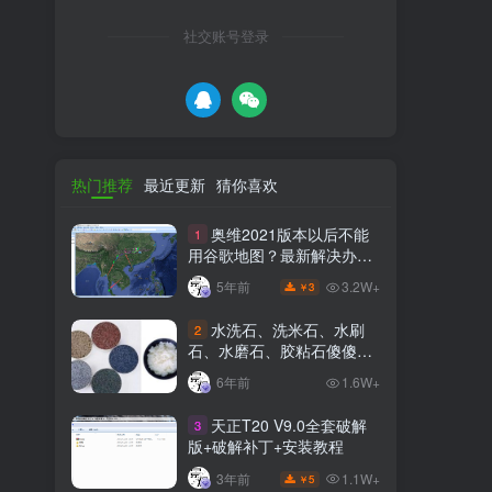
社交账号登录
热门推荐
最近更新
猜你喜欢
奥维2021版本以后不能
1
用谷歌地图？最新解决办法
苹果安卓电脑
3.2W+
5年前
3
￥
水洗石、洗米石、水刷
2
石、水磨石、胶粘石傻傻分
不清楚
6年前
1.6W+
天正T20 V9.0全套破解
3
版+破解补丁+安装教程
1.1W+
3年前
5
￥