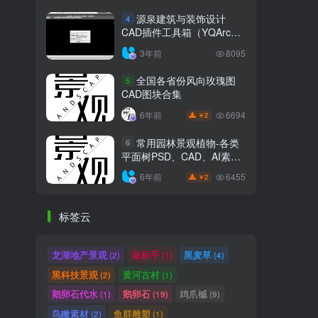
源泉建筑与装饰设计
4
CAD插件工具箱（YQArch
6.7.4）
3年前
8095
全国各省份风向玫瑰图
5
CAD图块合集
6694
6年前
2
￥
常用园林景观植物-各类
6
平面树PSD、CAD、AI素材
线稿
6455
6年前
2
￥
标签云
龙湖地产景观
鼠标手
黑麦草
(2)
(1)
(4)
黑科技景观
黄河古村
(2)
(1)
鹅卵石代水
鹅卵石
鸡爪槭
(1)
(19)
(9)
鸟瞰素材
鱼群雕塑
(2)
(1)