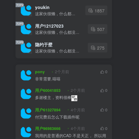
TOP4
youkin
1857
这家伙很懒，什么都没有写...
TOP5
用户12127023
507
这家伙很懒，什么都没有写...
TOP6
隐约于壁
275
这家伙很懒，什么都没有写...
pony
2个月前
0
非常需要,嘻嘻
用户60041853
2个月前
0
多谢楼主，资料很棒
用户61327894
4个月前
0
付完费后怎么下载插件呢
用户96983666
4个月前
0
我用的是普通的CAD 不是天正， 所以用