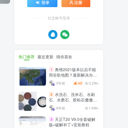
社交账号登录
热门推荐
最近更新
猜你喜欢
奥维2021版本以后不能
1
用谷歌地图？最新解决办法
苹果安卓电脑
3.2W+
5年前
3
￥
水洗石、洗米石、水刷
2
石、水磨石、胶粘石傻傻分
不清楚
6年前
1.6W+
天正T20 V9.0全套破解
3
版+破解补丁+安装教程
1.1W+
3年前
5
￥