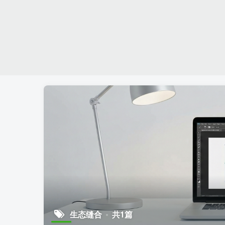
生态缝合
共1篇