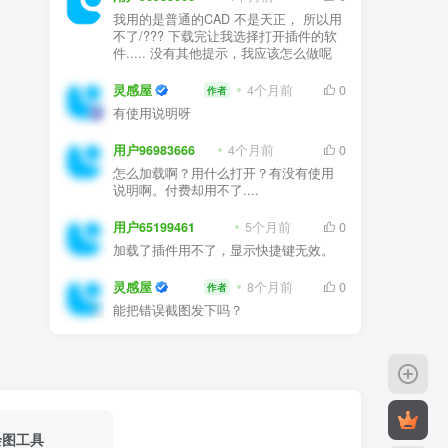
不了/??? 下载完让我选择打开插件的软
件..... 没有其他提示，我应该怎么做呢
灵感屋
4个月前
0
作者
有使用说明呀
用户96983666
4个月前
0
怎么加载啊？用什么打开？有没有使用
说明啊。付费却用不了....
用户65199461
5个月前
0
加载了插件用不了，显示快捷键无效。
灵感屋
8个月前
0
作者
能把错误截图发下吗？
绘图工具