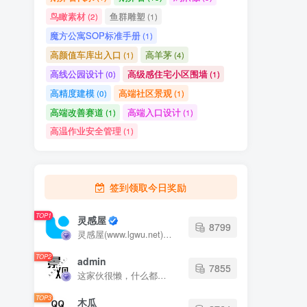
魔方公寓SOP标准手册
(1)
高颜值车库出入口
高羊茅
(1)
(4)
高线公园设计
高级感住宅小区围墙
(0)
(1)
高精度建模
高端社区景观
(0)
(1)
高端改善赛道
高端入口设计
(1)
(1)
高温作业安全管理
(1)
签到领取今日奖励
TOP1
灵感屋
8799
灵感屋(www.lgwu.net)尽可能为每一位设计师提供更全面、更精致、更具有创意感的设计素材。努力成为景观设计师展示实力和互相学习的优质网络资源发布平台。
TOP2
admin
7855
这家伙很懒，什么都没有写...
TOP3
木瓜
2764
这家伙很懒，什么都没有写...