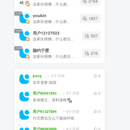
TOP4
youkin
1857
这家伙很懒，什么都没有写...
TOP5
用户12127023
507
这家伙很懒，什么都没有写...
TOP6
隐约于壁
275
这家伙很懒，什么都没有写...
pony
2个月前
0
非常需要,嘻嘻
用户60041853
2个月前
0
多谢楼主，资料很棒
用户61327894
4个月前
0
付完费后怎么下载插件呢
用户96983666
4个月前
0
我用的是普通的CAD 不是天正， 所以用