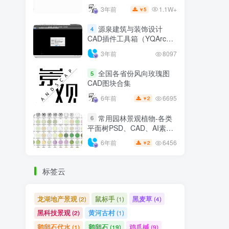
源泉建筑与装饰设计
4
CAD插件工具箱（YQArch
6.7.4）
3年前
8097
全国各省份风向玫瑰图
5
CAD图块合集
6695
6年前
2
￥
常用园林景观植物-各类
6
平面树PSD、CAD、AI素材
线稿
6456
6年前
2
￥
标签云
龙湖地产景观
鼠标手
黑麦草
(2)
(1)
(4)
黑科技景观
黄河古村
(2)
(1)
鹅卵石代水
鹅卵石
鸡爪槭
(1)
(19)
(9)
鸟瞰素材
鱼群雕塑
(2)
(1)