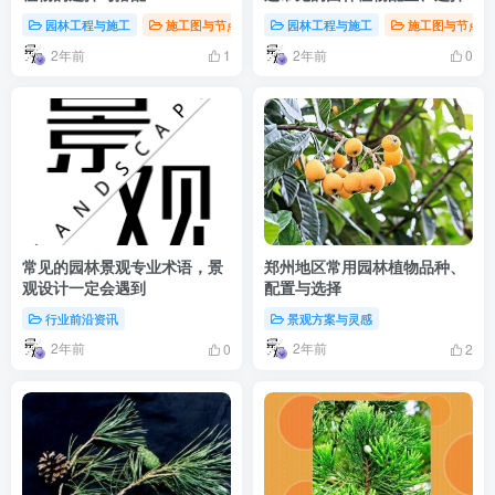
园林工程与施工
施工图与节点详图
园林工程与施工
景观方案与灵感
施工图与节点详
2年前
2年前
1
0
常见的园林景观专业术语，景
郑州地区常用园林植物品种、
观设计一定会遇到
配置与选择
行业前沿资讯
景观方案与灵感
2年前
2年前
0
2