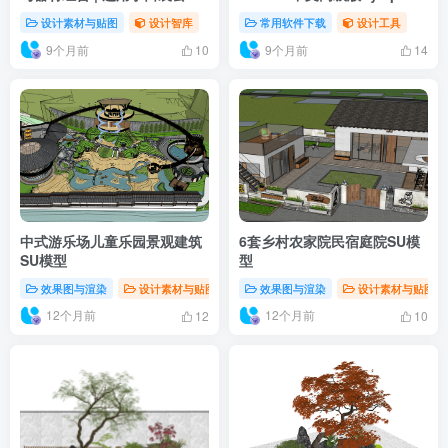
和街角绿地
m0nkrus
设计素材与贴图
设计智库
常用软件下载
设计工具
9个月前
9个月前
10
14
中式游乐场儿童乐园景观建筑
6套乡村农家院民宿庭院SU模
SU模型
型
效果图与渲染
设计素材与贴图
设计智库
效果图与渲染
设计素材与贴图
12个月前
12个月前
12
10