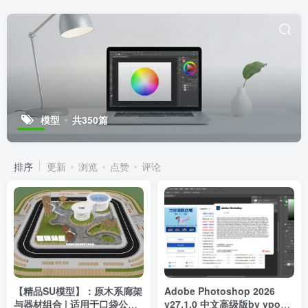
模型
共350篇
排序
更新
浏览
点赞
评论
【精品SU模型】：原木系廊架
Adobe Photoshop 2026
与器材组合 | 适用于口袋公园
v27.1.0 中文高级版by vposy,