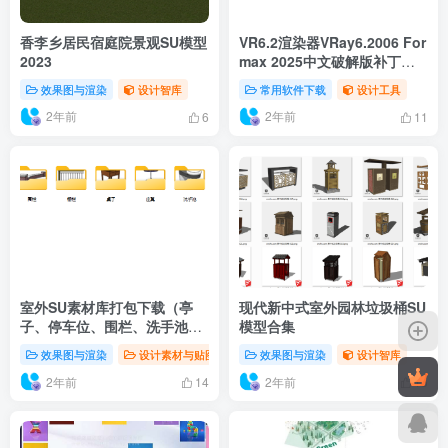
香李乡居民宿庭院景观SU模型
VR6.2渲染器VRay6.2006 For
2023
max 2025中文破解版补丁下
载
效果图与渲染
设计智库
常用软件下载
设计工具
2年前
2年前
6
11
室外SU素材库打包下载（亭
现代新中式室外园林垃圾桶SU
子、停车位、围栏、洗手池、
模型合集
邮箱、栅栏、植物、桌子、座
效果图与渲染
设计素材与贴图
设计智库
效果图与渲染
设计智库
凳）
2年前
2年前
14
15