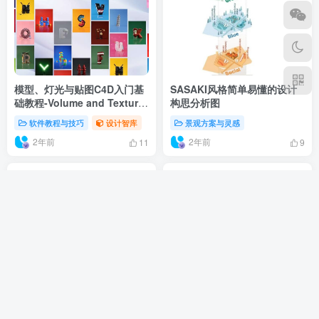
模型、灯光与贴图C4D入门基
SASAKI风格简单易懂的设计
础教程-Volume and Texture
构思分析图
in Cinema 4D – Transform
软件教程与技巧
设计智库
景观方案与灵感
Objects
2年前
2年前
11
9
商业公园道路标识指示牌SU模
现代新中式置石假山景墙跌水
型合集
系列模型SU合集
设计素材与贴图
设计智库
效果图与渲染
设计素材与贴图