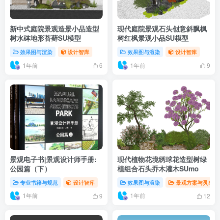
新中式庭院景观造景小品造型
现代庭院景观石头创意斜飘枫
树水砵地形苔藓SU模型
树红枫景观小品SU模型
效果图与渲染
设计智库
效果图与渲染
设计智库
1年前
1年前
6
9
景观电子书|景观设计师手册:
现代植物花境绣球花造型树绿
公园篇（下）
植组合石头乔木灌木SUmo
专业书籍与规范
设计智库
效果图与渲染
景观方案与灵感
1年前
1年前
9
12