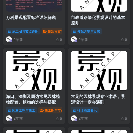
万科景观配置标准详细解说
市政道路绿化景观设计的基本
原则
施工图与节点详图
景观方案与灵感
景观方案与灵感
2年前
2年前
0
0
海口、深圳及周边常见园林植
常见的园林景观专业术语，景
物配置、植物的选择与搭配
观设计一定会遇到
园林工程与施工
施工图与节点详图
行业前沿资讯
景观方案与灵感
2年前
2年前
0
0