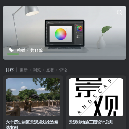
榕树
共11篇
排序
更新
浏览
点赞
评论
六个历史街区景观规划改造精
景观植物施工图设计总则
选案例