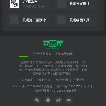
VIP景观网
景观方案设计
景观资源分享源
景观施工图设计
景观绘图工具
让设计更高效，让灵感更自由
灵感屋专注景观设计行业，为您提供高质量的 SU模
型、CAD施工图、方案文本 及 园林效果图 下载。我们
致力于打造景观设计师的首选灵感库与交流社区，助您
提升设计效率，创造无限可能。
站点地图
|
最新资源
|
免责声明
|
关于我们
Copyright © 2020-2025
灵感屋
|
豫ICP备2023027631号-1
|
豫公网安备 41010202003261号