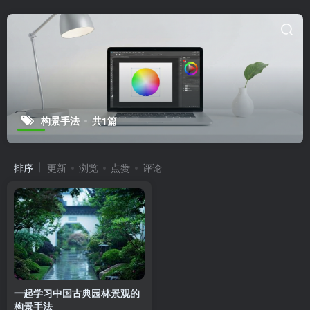
构景手法
共1篇
排序
更新
浏览
点赞
评论
一起学习中国古典园林景观的
构景手法